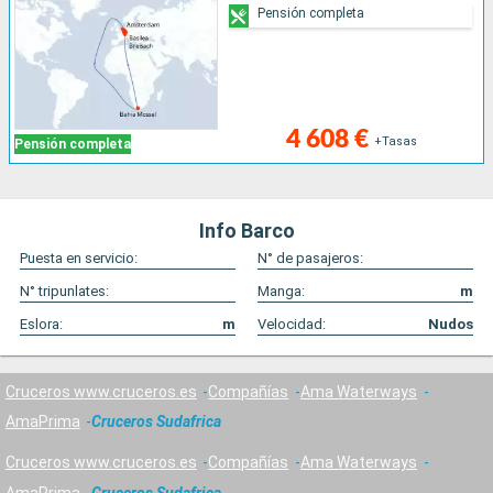
Pensión completa
4 608 €
+Tasas
Pensión completa
Info Barco
Puesta en servicio:
N° de pasajeros:
N° tripunlates:
Manga:
m
Eslora:
m
Velocidad:
Nudos
Cruceros www.cruceros.es
Compañías
Ama Waterways
AmaPrima
Cruceros Sudafrica
Cruceros www.cruceros.es
Compañías
Ama Waterways
AmaPrima
Cruceros Sudafrica