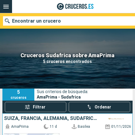
Encontrar un crucero
Nuestros destinos
Cruceros Sudafrica sobre AmaPrima
5 cruceros encontrados
Fecha de salida
Puertos
Compañías
5
Sus criterios de búsqueda:
Buscar
AmaPrima - Sudafrica
cruceros
Filtrar
Ordenar
SUIZA, FRANCIA, ALEMANIA, SUDAFRICA, PAISES BAJOS
AmaPrima
11 d
Basilea
01/11/2026