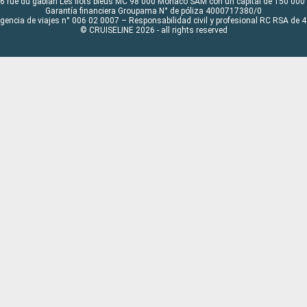
6 rue du gabian Les flots bleus MC 98 000 Monaco SAM con un capital de 150 000
Garantía financiera Groupama N° de póliza 4000717380/0
Agencia de viajes n° 006 02 0007 – Responsabilidad civil y profesional RC RSA de
© CRUISELINE 2026 - all rights reserved