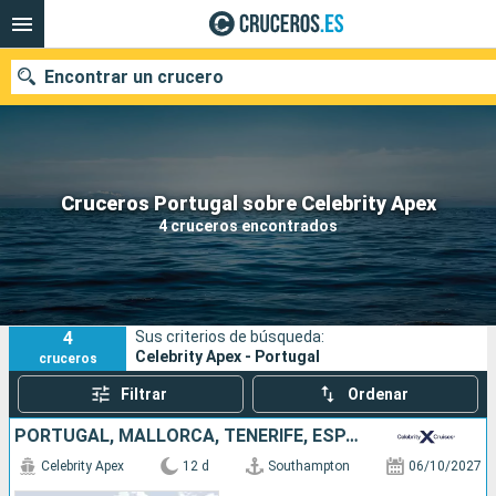
Encontrar un crucero
Nuestros destinos
Cruceros Portugal sobre Celebrity Apex
4 cruceros encontrados
Fecha de salida
Puertos
Compañías
4
Sus criterios de búsqueda:
Buscar
Celebrity Apex - Portugal
cruceros
Filtrar
Ordenar
PORTUGAL, MALLORCA, TENERIFE, ESPAÑA, REINO UNIDO
Celebrity Apex
12 d
Southampton
06/10/2027