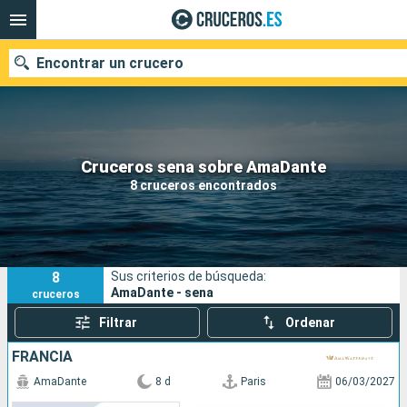
Encontrar un crucero
Nuestros destinos
Cruceros sena sobre AmaDante
8 cruceros encontrados
Fecha de salida
Puertos
Compañías
8
Sus criterios de búsqueda:
Buscar
AmaDante - sena
cruceros
Filtrar
Ordenar
FRANCIA
AmaDante
8 d
Paris
06/03/2027