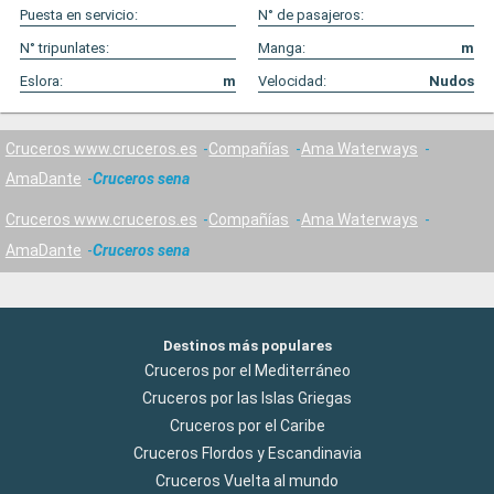
Puesta en servicio:
N° de pasajeros:
N° tripunlates:
Manga:
m
Eslora:
m
Velocidad:
Nudos
Cruceros www.cruceros.es
Compañías
Ama Waterways
AmaDante
Cruceros sena
Cruceros www.cruceros.es
Compañías
Ama Waterways
AmaDante
Cruceros sena
Destinos más populares
Cruceros por el Mediterráneo
Cruceros por las Islas Griegas
Cruceros por el Caribe
Cruceros Flordos y Escandinavia
Cruceros Vuelta al mundo