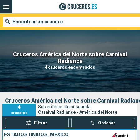
Encontrar un crucero
Cruceros América del Norte sobre Carnival
Nuestros destinos
Radiance
4 cruceros encontrados
Fecha de salida
Puertos
Compañías
Buscar
Cruceros América del Norte sobre Carnival Radian
4
Sus criterios de búsqueda:
Carnival Radiance - América del Norte
cruceros
Filtrar
Ordenar
ESTADOS UNIDOS, MÉXICO