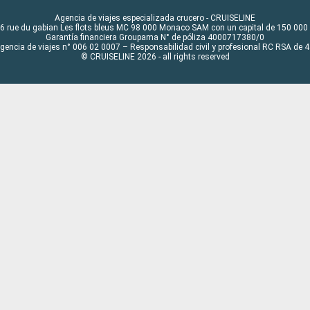
Agencia de viajes especializada crucero - CRUISELINE
6 rue du gabian Les flots bleus MC 98 000 Monaco SAM con un capital de 150 000
Garantía financiera Groupama N° de póliza 4000717380/0
Agencia de viajes n° 006 02 0007 – Responsabilidad civil y profesional RC RSA de
© CRUISELINE 2026 - all rights reserved