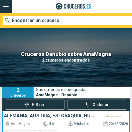
Encontrar un crucero
Nuestros destinos
Cruceros Danubio sobre AmaMagna
2 cruceros encontrados
Fecha de salida
Puertos
Compañías
2
Sus criterios de búsqueda:
Buscar
AmaMagna - Danubio
cruceros
Filtrar
Ordenar
ALEMANIA, AUSTRIA, ESLOVAQUIA, HUNGRÍA
AmaMagna
8 d
Vilshofen
20/12/2026