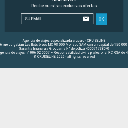
Recibe nuestras exclusivas ofertas
SU EMAIL
OK
Agencia de viajes especializada crucero - CRUISELINE
6 rue du gabian Les flots bleus MC 98 000 Monaco SAM con un capital de 150 000
Garantía financiera Groupama N° de póliza 4000717380/0
Agencia de viajes n° 006 02 0007 – Responsabilidad civil y profesional RC RSA de
© CRUISELINE 2026 - all rights reserved