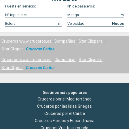
Puesta en servicio:
N° de pasajeros:
N° tripunlates:
Manga:
m
Eslora:
m
Velocidad:
Nudos
Cruceros www.cruceros.es
Compañías
Star Clippers
Star Clipper
Cruceros Caribe
Cruceros www.cruceros.es
Compañías
Star Clippers
Star Clipper
Cruceros Caribe
Destinos más populares
Cruceros por el Mediterráneo
Cruceros por las Islas Griegas
Cruceros por el Caribe
Cruceros Flordos y Escandinavia
Cruceros Vuelta al mundo