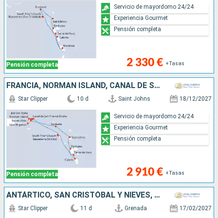
Servicio de mayordomo 24/24
Experiencia Gourmet
Pensión completa
2 330 €
+Tasas
Pensión completa
FRANCIA, NORMAN ISLAND, CANAL DE SIR FRANCIS DRAKE, TÓRTOLA, JOST VAN DYKE, ANTIGUA Y BARBUDA, VIRGEN GORDA, DOMINICA, GUADALUPE
Star Clipper
10 d
Saint Johns
18/12/2027
Servicio de mayordomo 24/24
Experiencia Gourmet
Pensión completa
2 910 €
+Tasas
Pensión completa
ANTÁRTICO, SAN CRISTÓBAL Y NIEVES, GRENADA, TRINIDAD Y TOBAGO, SAN VINCENT Y LAS GRANADINAS, SANTA LUCIA, MARTINICA
Star Clipper
11 d
Grenada
17/02/2027