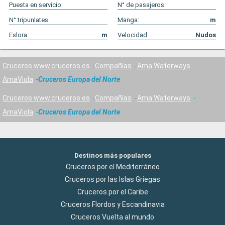
Puesta en servicio:
N° de pasajeros:
N° tripunlates:
Manga:
m
Eslora:
m
Velocidad:
Nudos
Cruceros www.cruceros.es
Compañías
Ama Waterways
AmaViola
Cruceros Europa del Norte
Cruceros www.cruceros.es
Compañías
Ama Waterways
AmaViola
Cruceros Europa del Norte
Destinos más populares
Cruceros por el Mediterráneo
Cruceros por las Islas Griegas
Cruceros por el Caribe
Cruceros Flordos y Escandinavia
Cruceros Vuelta al mundo