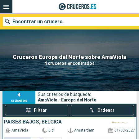
Encontrar un crucero
Nuestros destinos
Cruceros Europa del Norte sobre AmaViola
4 cruceros encontrados
Fecha de salida
Puertos
Compañías
4
Sus criterios de búsqueda:
Buscar
AmaViola - Europa del Norte
cruceros
Filtrar
Ordenar
PAISES BAJOS, BÉLGICA
AmaViola
8 d
Amsterdam
31/03/2027