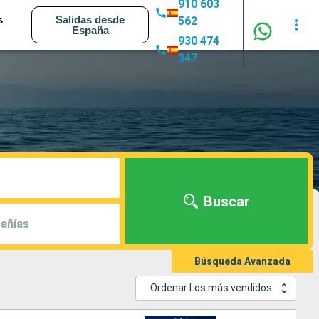
910 603
s
Salidas desde
562
España
930 474
347
Buscar
añías
Búsqueda Avanzada
Ordenar Los más vendidos