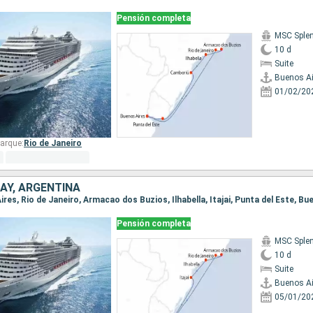
Pensión completa
MSC Sple
10 d
Suite
Buenos Ai
01/02/20
arque:
Rio de Janeiro
AY, ARGENTINA
Aires, Rio de Janeiro, Armacao dos Buzios, Ilhabella, Itajai, Punta del Este, Bu
Pensión completa
MSC Sple
10 d
Suite
Buenos Ai
05/01/20