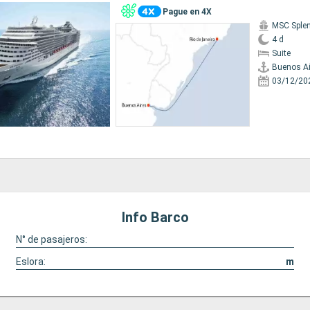
Pague en 4X
MSC Sple
4 d
Suite
Buenos Ai
03/12/20
Info Barco
N° de pasajeros:
Eslora:
m