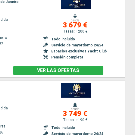
o de Janeiro
ndida
desde
3 679 €
Tasas: +200 €
neiro
Todo incluido
27
Servicio de mayordomo 24/24
Espacios exclusivos Yacht Club
Pensión completa
VER LAS OFERTAS
ndida
desde
3 749 €
Tasas: +190 €
res
Todo incluido
26
Servicio de mayordomo 24/24