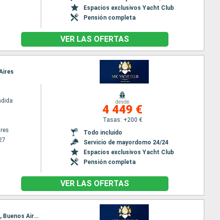
Espacios exclusivos Yacht Club
Pensión completa
VER LAS OFERTAS
Aires
ndida
desde
4 449 €
Tasas: +200 €
res
Todo incluido
27
Servicio de mayordomo 24/24
Espacios exclusivos Yacht Club
Pensión completa
VER LAS OFERTAS
Itinerario : Buenos Aires, Rio de Janeiro, Armacao dos Buzios, Ilhabella, Camboriú, Punta del Este, Buenos Aires