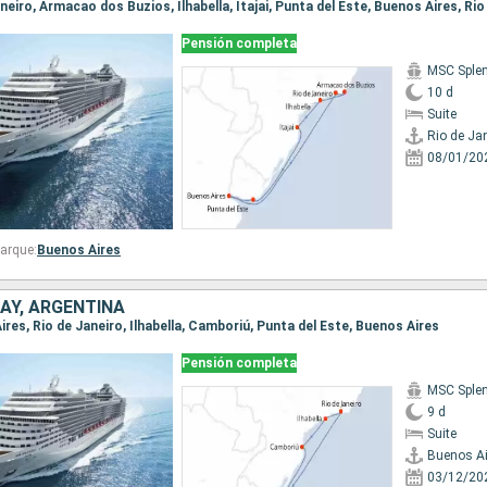
Janeiro, Armacao dos Buzios, Ilhabella, Itajai, Punta del Este, Buenos Aires, Ri
Pensión completa
MSC Sple
10 d
Suite
Rio de Ja
08/01/20
arque:
Buenos Aires
AY, ARGENTINA
Aires, Rio de Janeiro, Ilhabella, Camboriú, Punta del Este, Buenos Aires
Pensión completa
MSC Sple
9 d
Suite
Buenos Ai
03/12/20