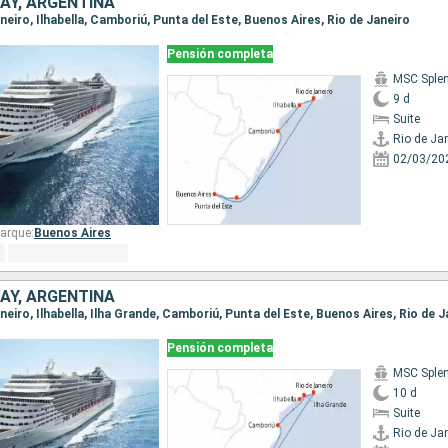
AY, ARGENTINA
Janeiro, Ilhabella, Camboriú, Punta del Este, Buenos Aires, Rio de Janeiro
Pensión completa
MSC Sple
9 d
Suite
Rio de Ja
02/03/20
arque:
Buenos Aires
AY, ARGENTINA
Janeiro, Ilhabella, Ilha Grande, Camboriú, Punta del Este, Buenos Aires, Rio de 
Pensión completa
MSC Sple
10 d
Suite
Rio de Ja