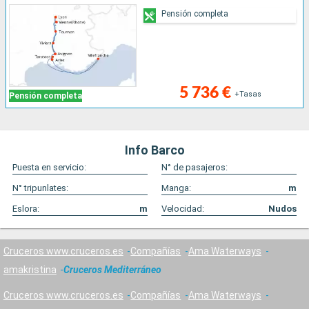
Pensión completa
5 736 €
+Tasas
Pensión completa
Info Barco
Puesta en servicio:
N° de pasajeros:
N° tripunlates:
Manga:
m
Eslora:
m
Velocidad:
Nudos
Cruceros www.cruceros.es
Compañías
Ama Waterways
amakristina
Cruceros Mediterráneo
Cruceros www.cruceros.es
Compañías
Ama Waterways