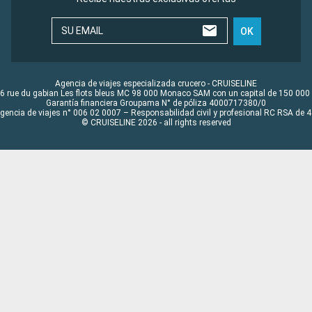
SU EMAIL
OK
Agencia de viajes especializada crucero - CRUISELINE
6 rue du gabian Les flots bleus MC 98 000 Monaco SAM con un capital de 150 000
Garantía financiera Groupama N° de póliza 4000717380/0
Agencia de viajes n° 006 02 0007 – Responsabilidad civil y profesional RC RSA de
© CRUISELINE 2026 - all rights reserved