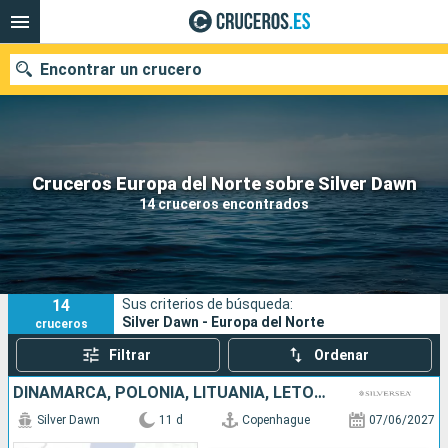
Encontrar un crucero
Nuestros destinos
Cruceros Europa del Norte sobre Silver Dawn
14 cruceros encontrados
Fecha de salida
Puertos
Compañías
14
Sus criterios de búsqueda:
Buscar
Silver Dawn - Europa del Norte
cruceros
Filtrar
Ordenar
DINAMARCA, POLONIA, LITUANIA, LETONIA, FINLANDIA, ESTONIA, SUECIA
Silver Dawn
11 d
Copenhague
07/06/2027