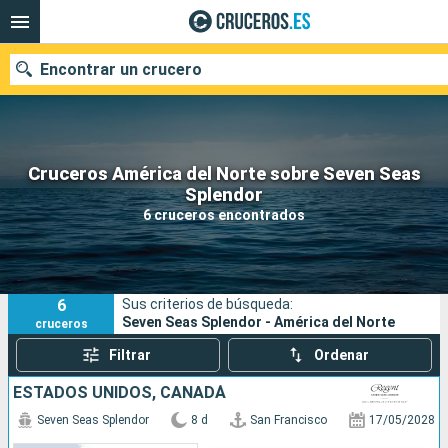
Encontrar un crucero
Cruceros América del Norte sobre Seven Seas
Nuestros destinos
Splendor
6 cruceros encontrados
Fecha de salida
Puertos
Compañías
6
Sus criterios de búsqueda:
Buscar
Seven Seas Splendor - América del Norte
cruceros
Filtrar
Ordenar
ESTADOS UNIDOS, CANADÁ
Seven Seas Splendor
8 d
San Francisco
17/05/2028