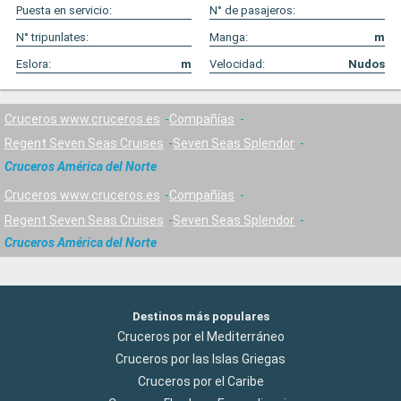
Puesta en servicio:
N° de pasajeros:
N° tripunlates:
Manga:
m
Eslora:
m
Velocidad:
Nudos
Cruceros www.cruceros.es
Compañías
Regent Seven Seas Cruises
Seven Seas Splendor
Cruceros América del Norte
Cruceros www.cruceros.es
Compañías
Regent Seven Seas Cruises
Seven Seas Splendor
Cruceros América del Norte
Destinos más populares
Cruceros por el Mediterráneo
Cruceros por las Islas Griegas
Cruceros por el Caribe