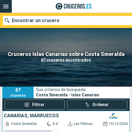
Encontrar un crucero
Nuestros destinos
Cruceros Islas Canarias sobre Costa Smeralda
87 cruceros encontrados
Fecha de salida
Puertos
Compañías
87
Sus criterios de búsqueda:
Buscar
Costa Smeralda - Islas Canarias
cruceros
Filtrar
Ordenar
CANARIAS, MARRUECOS
Costa Smeralda
8 d
Las Palmas
10/12/2026