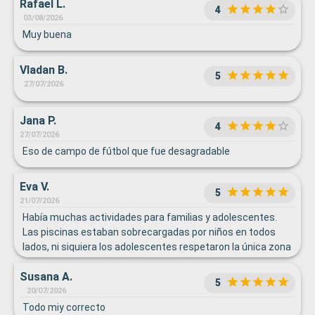
Rafael L.
4
03/08/2026
Muy buena
Vladan B.
5
27/07/2026
Jana P.
4
27/07/2026
Eso de campo de fútbol que fue desagradable
Eva V.
5
21/07/2026
Había muchas actividades para familias y adolescentes.
Las piscinas estaban sobrecargadas por niños en todos
lados, ni siquiera los adolescentes respetaron la única zona
para adultos que hay. Poca piscina para tantos pasajeros.
Susana A.
En el bufet era agobiante, pero los camareros y la comida
5
fueron geniales. Lo peor de todo han sido las excursiones,
20/07/2026
no hay relación calidad precio, ya que la aparatología no
Todo miy correcto