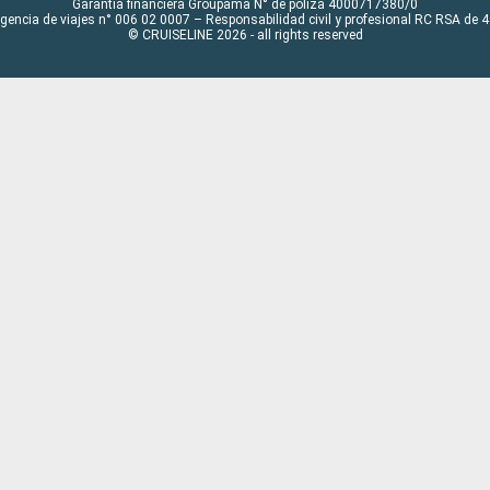
Garantía financiera Groupama N° de póliza 4000717380/0
Agencia de viajes n° 006 02 0007 – Responsabilidad civil y profesional RC RSA de
© CRUISELINE 2026 - all rights reserved