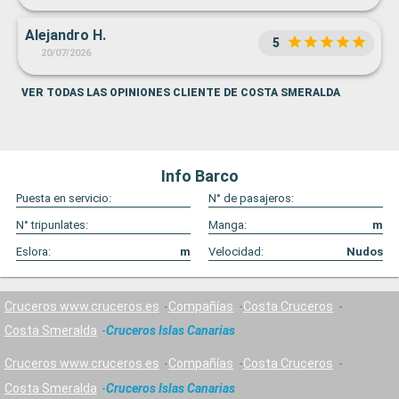
solía funcionar bien y algunos guías eran repetitivos y sin
entonación para guiar.
Alejandro H.
5
20/07/2026
VER TODAS LAS OPINIONES CLIENTE DE COSTA SMERALDA
Info Barco
Puesta en servicio:
N° de pasajeros:
N° tripunlates:
Manga:
m
Eslora:
m
Velocidad:
Nudos
Cruceros www.cruceros.es
Compañías
Costa Cruceros
Costa Smeralda
Cruceros Islas Canarias
Cruceros www.cruceros.es
Compañías
Costa Cruceros
Costa Smeralda
Cruceros Islas Canarias