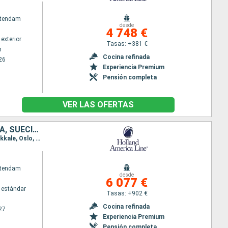
atendam
desde
4 748 €
exterior
Tasas: +381 €
m
Cocina refinada
26
Experiencia Premium
Pensión completa
VER LAS OFERTAS
REINO UNIDO, PAISES BAJOS, DINAMARCA, ALEMANIA, ESTONIA, FINLANDIA, SUECIA, TURQUÍA, NORUEGA, FRANCIA, ESPAÑA, MARRUECOS, GIBRALTAR, PORTUGAL
Itinerario : Dover, Rotterdam, Copenhague, Arhus, Warnemunde, Tallin, Helsinki, Estocolmo, Canakkale, Oslo, Dover, Rotterdam, Copenhague, Arhus, Tilbury, Portland, Le Havre, Le Verdon, Bilbao, Lisboa, Cadiz, Tánger, Málaga, Barcelona, Gibraltar, Oporto, Dover
atendam
desde
6 077 €
 estándar
Tasas: +902 €
Cocina refinada
27
Experiencia Premium
Pensión completa