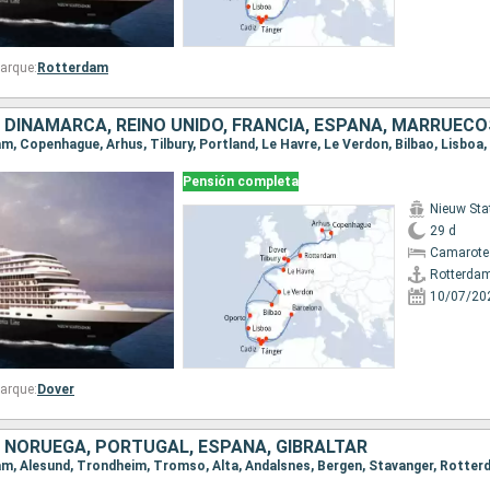
arque:
Rotterdam
Pensión completa
Nieuw St
29 d
Camarote
Rotterda
10/07/20
arque:
Dover
, NORUEGA, PORTUGAL, ESPAÑA, GIBRALTAR