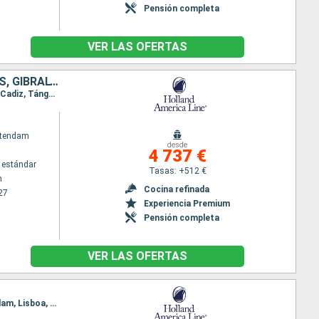
Pensión completa
VER LAS OFERTAS
PAISES BAJOS, DINAMARCA, REINO UNIDO, FRANCIA, ESPAÑA, MARRUECOS, GIBRALTAR, PORTUGAL
Itinerario : Rotterdam, Copenhague, Arhus, Tilbury, Portland, Le Havre, Le Verdon, Bilbao, Lisboa, Cadiz, Tánger, Málaga, Barcelona, Gibraltar, Oporto, Dover, Rotterdam
atendam
desde
4 737 €
 estándar
Tasas: +512 €
m
Cocina refinada
27
Experiencia Premium
Pensión completa
VER LAS OFERTAS
Itinerario : Rotterdam, Alesund, Trondheim, Tromso, Alta, Andalsnes, Bergen, Stavanger, Rotterdam, Lisboa, Cadiz, Málaga, Alicante, Cartagena, Gibraltar, Oporto, Rotterdam