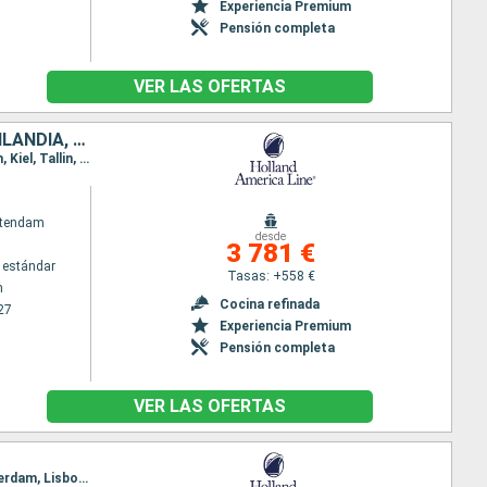
Experiencia Premium
Pensión completa
VER LAS OFERTAS
PORTUGAL, ESPAÑA, GIBRALTAR, PAISES BAJOS, ALEMANIA, ESTONIA, FINLANDIA, SUECIA, DINAMARCA, REINO UNIDO
Itinerario : Rotterdam, Lisboa, Cadiz, Barcelona, Valencia, Cartagena, Gibraltar, Dover, Rotterdam, Kiel, Tallin, Helsinki, Estocolmo, Copenhague, Dover, Rotterdam
atendam
desde
3 781 €
 estándar
Tasas: +558 €
m
Cocina refinada
27
Experiencia Premium
Pensión completa
VER LAS OFERTAS
Itinerario : Rotterdam, Alesund, Andalsnes, Trondheim, Tromso, Alta, Kristiansund, Bergen, Rotterdam, Lisboa, Cadiz, Barcelona, Valencia, Cartagena, Gibraltar, Dover, Rotterdam