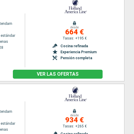
atendam
desde
664 €
 estándar
Tasas: +195 €
tenas
Cocina refinada
28
Experiencia Premium
Pensión completa
VER LAS OFERTAS
atendam
desde
934 €
 estándar
Tasas: +265 €
tenas
Cocina refinada