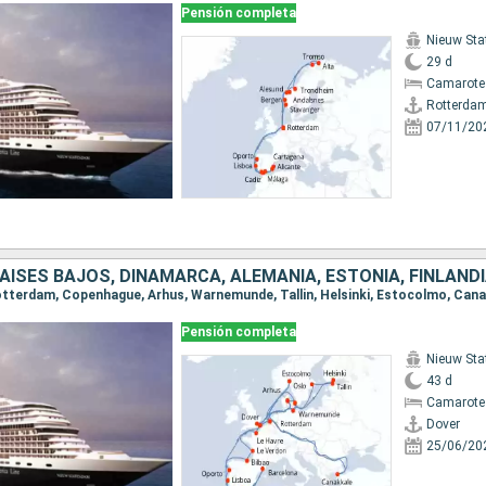
Pensión completa
Nieuw St
29 d
Camarote 
Rotterda
07/11/20
Pensión completa
Nieuw St
43 d
Camarote
Dover
25/06/20