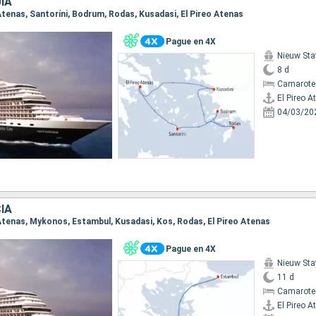
ÍA
o Atenas, Santoríni, Bodrum, Rodas, Kusadasi, El Pireo Atenas
Pague en 4X
Nieuw St
8 d
Camarote
El Pireo A
04/03/20
IA
o Atenas, Mykonos, Estambul, Kusadasi, Kos, Rodas, El Pireo Atenas
Pague en 4X
Nieuw St
11 d
Camarote
El Pireo A