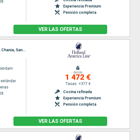
28
Experiencia Premium
Pensión completa
VER LAS OFERTAS
Itinerario : El Pireo Atenas, Mykonos, Estambul, Kusadasi, Kos, Rodas, El Pireo Atenas, Alejandria, Chania, Santoríni, El Pireo Atenas
atendam
desde
1 472 €
 estándar
Tasas: +377 €
tenas
Cocina refinada
28
Experiencia Premium
Pensión completa
VER LAS OFERTAS