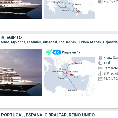
26/01/20
IA, EGIPTO
Pague en 4X
Nieuw St
18 d
Camarote
El Pireo A
26/01/20
 PORTUGAL, ESPAÑA, GIBRALTAR, REINO UNIDO