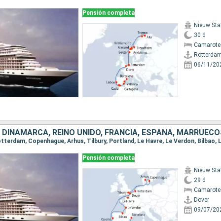
Pensión completa
Nieuw St
30 d
Camarote
Rotterda
06/11/20
Pensión completa
Nieuw St
29 d
Camarote
Dover
09/07/20