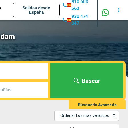
910 603
s
Salidas desde
562
España
930 474
347
endam
Buscar
añías
Búsqueda Avanzada
Ordenar Los más vendidos