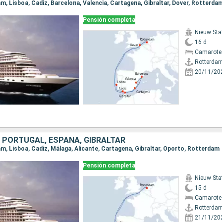
am, Lisboa, Cadiz, Barcelona, Valencia, Cartagena, Gibraltar, Dover, Rotterda
Pensión completa
Nieuw St
16 d
Camarote
Rotterda
20/11/20
, PORTUGAL, ESPAÑA, GIBRALTAR
am, Lisboa, Cadiz, Málaga, Alicante, Cartagena, Gibraltar, Oporto, Rotterdam
Pensión completa
Nieuw St
15 d
Camarote 
Rotterda
21/11/20