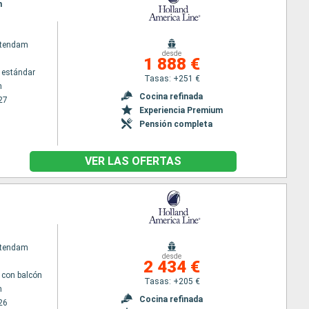
m
atendam
desde
1 888 €
 estándar
Tasas: +251 €
m
Cocina refinada
27
Experiencia Premium
Pensión completa
VER LAS OFERTAS
atendam
desde
2 434 €
con balcón
Tasas: +205 €
m
Cocina refinada
26