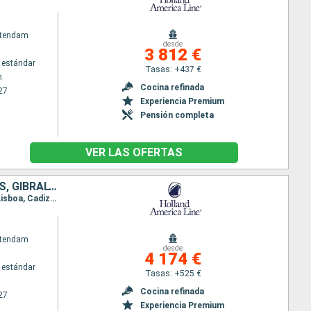
atendam
desde
3 812 €
 estándar
Tasas: +437 €
m
Cocina refinada
27
Experiencia Premium
Pensión completa
VER LAS OFERTAS
PAISES BAJOS, DINAMARCA, REINO UNIDO, FRANCIA, ESPAÑA, MARRUECOS, GIBRALTAR, PORTUGAL
Itinerario : Dover, Rotterdam, Copenhague, Arhus, Tilbury, Portland, Le Havre, Le Verdon, Bilbao, Lisboa, Cadiz, Tánger, Málaga, Barcelona, Gibraltar, Oporto, Dover
atendam
desde
4 174 €
 estándar
Tasas: +525 €
Cocina refinada
27
Experiencia Premium