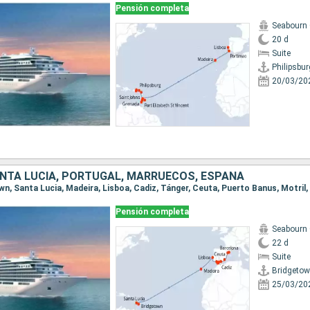
Pensión completa
Seabourn 
20 d
Suite
Philipsbur
20/03/20
NTA LUCIA, PORTUGAL, MARRUECOS, ESPAÑA
Pensión completa
Seabourn 
22 d
Suite
Bridgeto
25/03/20