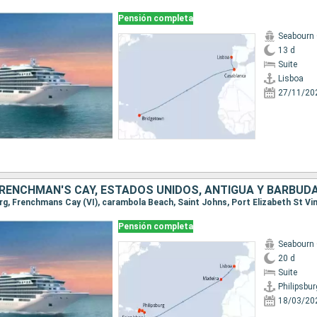
Pensión completa
Seabourn 
13 d
Suite
Lisboa
27/11/20
Pensión completa
Seabourn 
20 d
Suite
Philipsbur
18/03/20