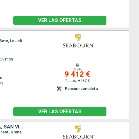
VER LAS OFERTAS
Itinerario : Bridgetown, Santa Lucia, Madeira, Portimao, Lisboa, Cadiz, Ceuta, Motril, Cartagena, Sete, La Joliette, Ajaccio, Genova
Ovation
desde
9 412 €
wn
Tasas: +287 €
27
Pensión completa
VER LAS OFERTAS
SAN MARTÍN, FRENCHMAN'S CAY, ESTADOS UNIDOS, ANTIGUA Y BARBUDA, SAN VINCENT Y LAS GRANADINAS, GRENADA, BARBADOS, SANTA LUCIA, PORTUGAL
Itinerario : Philipsburg, Frenchmans Cay (VI), carambola Beach, Saint Johns, Port Elizabeth St Vincent, Grenada, Bridgetown, Santa Lucia, Madeira, Portimao, Lisboa