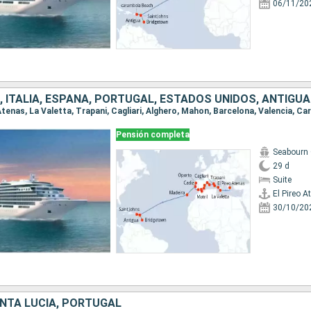
06/11/20
Pensión completa
Seabourn 
29 d
Suite
El Pireo A
30/10/20
NTA LUCIA, PORTUGAL