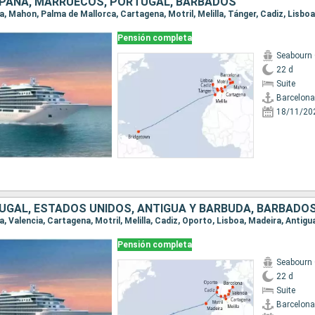
PAÑA, MARRUECOS, PORTUGAL, BARBADOS
Pensión completa
Seabourn 
22 d
Suite
Barcelona
18/11/20
UGAL, ESTADOS UNIDOS, ANTIGUA Y BARBUDA, BARBADO
Pensión completa
Seabourn 
22 d
Suite
Barcelona