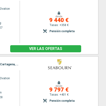
Ovation
desde
9 440 €
g
Tasas: +358 €
27
Pensión completa
VER LAS OFERTAS
Itinerario : Bridgetown, Santa Lucia, Madeira, Lisboa, Cadiz, Tánger, Ceuta, Puerto Banus, Motril, Cartagena, Tarragona, Barcelona
Ovation
desde
9 797 €
wn
Tasas: +401 €
28
Pensión completa