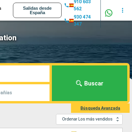
910 603
s
Salidas desde
562
España
930 474
347
ation
Buscar
añías
Búsqueda Avanzada
Ordenar Los más vendidos