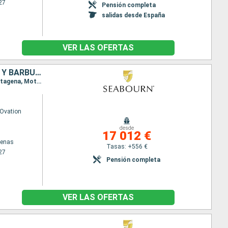
27
Pensión completa
salidas desde España
VER LAS OFERTAS
GRECIA, MALTA, ITALIA, ESPAÑA, PORTUGAL, ESTADOS UNIDOS, ANTIGUA Y BARBUDA, BARBADOS
Itinerario : El Pireo Atenas, La Valetta, Trapani, Cagliari, Alghero, Mahon, Barcelona, Valencia, Cartagena, Motril, Melilla, Cadiz, Oporto, Lisboa, Madeira, Antigua, carambola Beach, Saint Johns, Bridgetown
Ovation
desde
17 012 €
tenas
Tasas: +556 €
27
Pensión completa
VER LAS OFERTAS