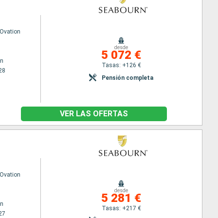
Ovation
desde
5 072 €
wn
Tasas: +126 €
28
Pensión completa
VER LAS OFERTAS
Ovation
desde
5 281 €
wn
Tasas: +217 €
27