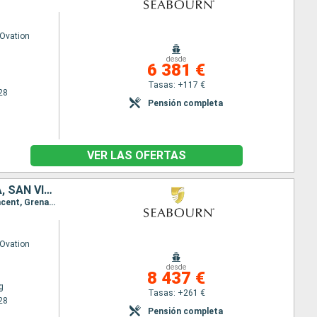
Ovation
desde
6 381 €
Tasas: +117 €
28
Pensión completa
VER LAS OFERTAS
SAN MARTÍN, FRENCHMAN'S CAY, ESTADOS UNIDOS, ANTIGUA Y BARBUDA, SAN VINCENT Y LAS GRANADINAS, GRENADA, BARBADOS, SANTA LUCIA, PORTUGAL
Itinerario : Philipsburg, Frenchmans Cay (VI), carambola Beach, Saint Johns, Port Elizabeth St Vincent, Grenada, Bridgetown, Santa Lucia, Madeira, Lisboa
Ovation
desde
8 437 €
g
Tasas: +261 €
28
Pensión completa