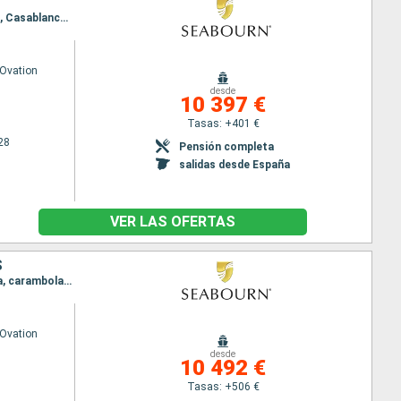
Itinerario : Barcelona, Mahon, Palma de Mallorca, Cartagena, Motril, Melilla, Tánger, Cadiz, Lisboa, Casablanca, Bridgetown
Ovation
desde
10 397 €
Tasas: +401 €
28
Pensión completa
salidas desde España
VER LAS OFERTAS
S
Itinerario : Barcelona, Valencia, Cartagena, Motril, Melilla, Cadiz, Oporto, Lisboa, Madeira, Antigua, carambola Beach, Saint Johns, Bridgetown
Ovation
desde
10 492 €
Tasas: +506 €