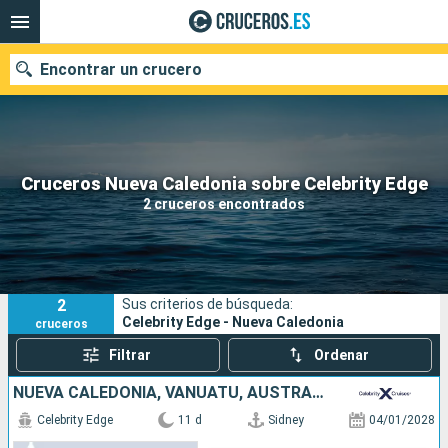
Encontrar un crucero
Nuestros destinos
Cruceros Nueva Caledonia sobre Celebrity Edge
2 cruceros encontrados
Fecha de salida
Puertos
Compañías
2
Sus criterios de búsqueda:
Buscar
Celebrity Edge - Nueva Caledonia
cruceros
Filtrar
Ordenar
NUEVA CALEDONIA, VANUATU, AUSTRALIA
Celebrity Edge
11 d
Sidney
04/01/2028