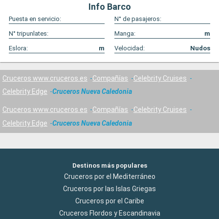
Info Barco
Puesta en servicio:
N° de pasajeros:
N° tripunlates:
Manga:
m
Eslora:
m
Velocidad:
Nudos
Cruceros www.cruceros.es
Compañías
Celebrity Cruises
Celebrity Edge
Cruceros Nueva Caledonia
Cruceros www.cruceros.es
Compañías
Celebrity Cruises
Celebrity Edge
Cruceros Nueva Caledonia
Destinos más populares
Cruceros por el Mediterráneo
Cruceros por las Islas Griegas
Cruceros por el Caribe
Cruceros Flordos y Escandinavia