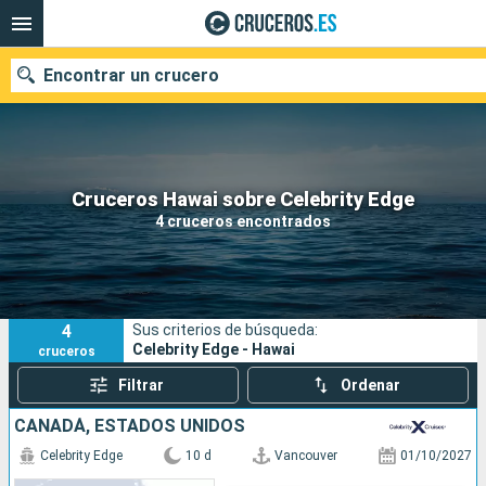
Encontrar un crucero
Nuestros destinos
Cruceros Hawai sobre Celebrity Edge
4 cruceros encontrados
Fecha de salida
Puertos
Compañías
4
Sus criterios de búsqueda:
Buscar
Celebrity Edge - Hawai
cruceros
Filtrar
Ordenar
CANADÁ, ESTADOS UNIDOS
Celebrity Edge
10 d
Vancouver
01/10/2027