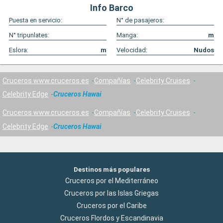
Info Barco
Puesta en servicio:
N° de pasajeros:
N° tripunlates:
Manga:
m
Eslora:
m
Velocidad:
Nudos
Cruceros www.cruceros.es
Compañías
Celebrity Cruises
Celebrity Edge
Cruceros Hawai
Cruceros www.cruceros.es
Compañías
Celebrity Cruises
Celebrity Edge
Cruceros Hawai
Destinos más populares
Cruceros por el Mediterráneo
Cruceros por las Islas Griegas
Cruceros por el Caribe
Cruceros Flordos y Escandinavia