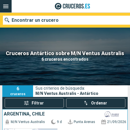
Encontrar un crucero
Nuestros destinos
Cruceros Antártico sobre M/N Ventus Australis
6 cruceros encontrados
Fecha de salida
Puertos
Compañías
6
Sus criterios de búsqueda:
Buscar
M/N Ventus Australis - Antártico
cruceros
Filtrar
Ordenar
ARGENTINA, CHILE
M/N Ventus Australis
9 d
Punta Arenas
21/09/2026