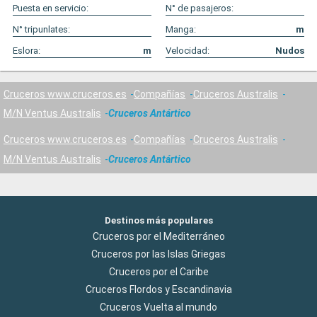
Puesta en servicio:
N° de pasajeros:
N° tripunlates:
Manga:
m
Eslora:
m
Velocidad:
Nudos
Cruceros www.cruceros.es
Compañías
Cruceros Australis
M/N Ventus Australis
Cruceros Antártico
Cruceros www.cruceros.es
Compañías
Cruceros Australis
M/N Ventus Australis
Cruceros Antártico
Destinos más populares
Cruceros por el Mediterráneo
Cruceros por las Islas Griegas
Cruceros por el Caribe
Cruceros Flordos y Escandinavia
Cruceros Vuelta al mundo