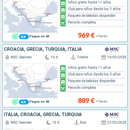
niños gratis hasta 11 años
Club para niños desde los 3 años
Paquete de bebidas disponible
Pensión completa
969 €
+Tasas
Pague en 4X
CROACIA, GRECIA, TURQUÍA, ITALIA
MSC Seaview
10 d
Trieste
19/03/2028
niños gratis hasta 11 años
Club para niños desde los 3 años
Paquete de bebidas disponible
Pensión completa
889 €
+Tasas
Pague en 4X
ITALIA, CROACIA, GRECIA, TURQUÍA
MSC Seaview
10 d
Bari
27/03/2028