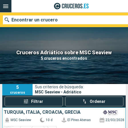
Encontrar un crucero
Nuestros destinos
Cruceros Adriático sobre MSC Seaview
5 cruceros encontrados
Fecha de salida
Puertos
Compañías
5
Sus criterios de búsqueda:
Buscar
MSC Seaview - Adriático
cruceros
Filtrar
Ordenar
TURQUÍA, ITALIA, CROACIA, GRECIA
MSC Seaview
10 d
El Pireo Atenas
22/03/2028