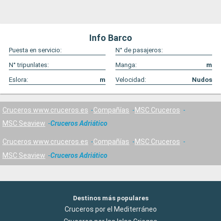
Info Barco
Puesta en servicio:
N° de pasajeros:
N° tripunlates:
Manga:
m
Eslora:
m
Velocidad:
Nudos
Cruceros www.cruceros.es
Compañías
MSC Cruceros
MSC Seaview
Cruceros Adriático
Cruceros www.cruceros.es
Compañías
MSC Cruceros
MSC Seaview
Cruceros Adriático
Destinos más populares
Cruceros por el Mediterráneo