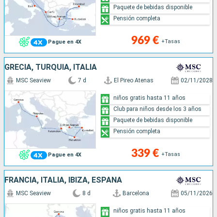
Paquete de bebidas disponible
Pensión completa
969 €
+Tasas
Pague en 4X
GRECIA, TURQUÍA, ITALIA
MSC Seaview
7 d
El Pireo Atenas
02/11/2028
niños gratis hasta 11 años
Club para niños desde los 3 años
Paquete de bebidas disponible
Pensión completa
339 €
+Tasas
Pague en 4X
FRANCIA, ITALIA, IBIZA, ESPAÑA
MSC Seaview
8 d
Barcelona
05/11/2026
niños gratis hasta 11 años