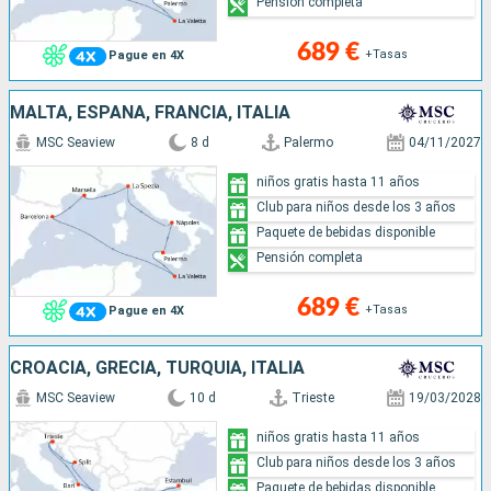
Pensión completa
689 €
+Tasas
Pague en 4X
MALTA, ESPAÑA, FRANCIA, ITALIA
MSC Seaview
8 d
Palermo
04/11/2027
niños gratis hasta 11 años
Club para niños desde los 3 años
Paquete de bebidas disponible
Pensión completa
689 €
+Tasas
Pague en 4X
CROACIA, GRECIA, TURQUÍA, ITALIA
MSC Seaview
10 d
Trieste
19/03/2028
niños gratis hasta 11 años
Club para niños desde los 3 años
Paquete de bebidas disponible