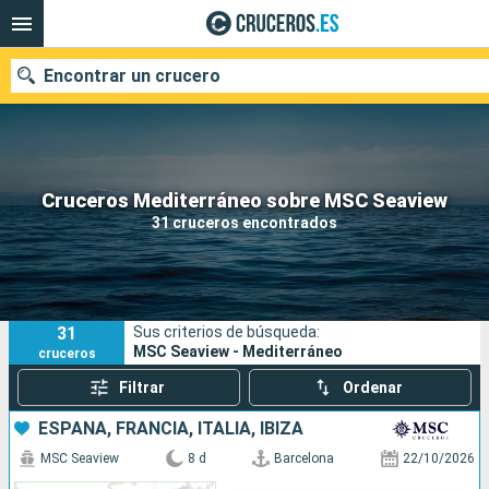
Encontrar un crucero
Nuestros destinos
Cruceros Mediterráneo sobre MSC Seaview
31 cruceros encontrados
Fecha de salida
Puertos
Compañías
31
Sus criterios de búsqueda:
Buscar
MSC Seaview - Mediterráneo
cruceros
Filtrar
Ordenar
ESPAÑA, FRANCIA, ITALIA, IBIZA
MSC Seaview
8 d
Barcelona
22/10/2026