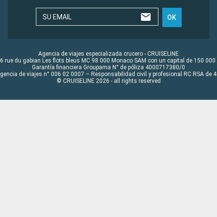
SU EMAIL
OK
Agencia de viajes especializada crucero - CRUISELINE
6 rue du gabian Les flots bleus MC 98 000 Monaco SAM con un capital de 150 000
Garantía financiera Groupama N° de póliza 4000717380/0
Agencia de viajes n° 006 02 0007 – Responsabilidad civil y profesional RC RSA de
© CRUISELINE 2026 - all rights reserved