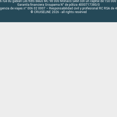
6 rue du gabian Les flots bleus MC 98 000 Monaco SAM con un capital de 150 000
Garantía financiera Groupama N° de póliza 4000717380/0
Agencia de viajes n° 006 02 0007 – Responsabilidad civil y profesional RC RSA de
© CRUISELINE 2026 - all rights reserved