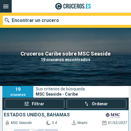
Encontrar un crucero
Nuestros destinos
Cruceros Caribe sobre MSC Seaside
19 cruceros encontrados
Fecha de salida
Puertos
Compañías
19
Sus criterios de búsqueda:
Buscar
MSC Seaside - Caribe
cruceros
Filtrar
Ordenar
ESTADOS UNIDOS, BAHAMAS
MSC Seaside
5 d
Miami
01/02/2027