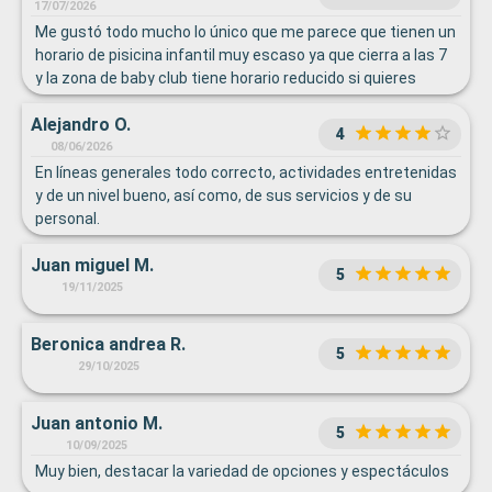
17/07/2026
Me gustó todo mucho lo único que me parece que tienen un
horario de pisicina infantil muy escaso ya que cierra a las 7
y la zona de baby club tiene horario reducido si quieres
entrar tú con el. Le quedaba un mes para tener 3 años y no
Alejandro O.
le dejaron entrar a la zona de lego.
4
08/06/2026
En líneas generales todo correcto, actividades entretenidas
y de un nivel bueno, así como, de sus servicios y de su
personal.
Juan miguel M.
5
19/11/2025
Beronica andrea R.
5
29/10/2025
Juan antonio M.
5
10/09/2025
Muy bien, destacar la variedad de opciones y espectáculos