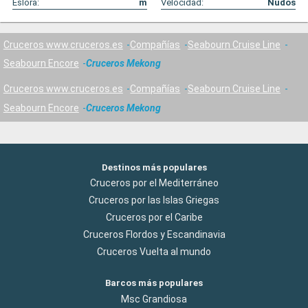
Eslora:
m
Velocidad:
Nudos
Cruceros www.cruceros.es
Compañías
Seabourn Cruise Line
Seabourn Encore
Cruceros Mekong
Cruceros www.cruceros.es
Compañías
Seabourn Cruise Line
Seabourn Encore
Cruceros Mekong
Destinos más populares
Cruceros por el Mediterráneo
Cruceros por las Islas Griegas
Cruceros por el Caribe
Cruceros Flordos y Escandinavia
Cruceros Vuelta al mundo
Barcos más populares
Msc Grandiosa