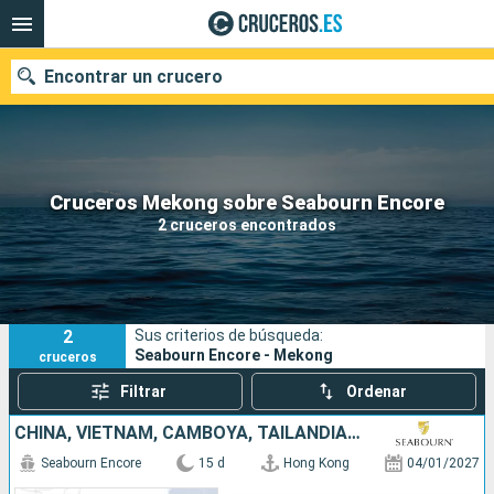
Encontrar un crucero
Nuestros destinos
Cruceros Mekong sobre Seabourn Encore
2 cruceros encontrados
Fecha de salida
Puertos
Compañías
2
Sus criterios de búsqueda:
Buscar
Seabourn Encore - Mekong
cruceros
Filtrar
Ordenar
CHINA, VIETNAM, CAMBOYA, TAILANDIA, SINGAPUR
Seabourn Encore
15 d
Hong Kong
04/01/2027