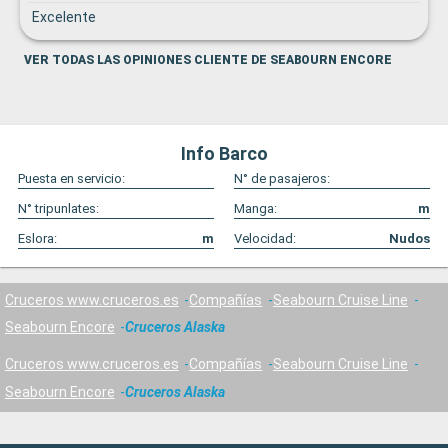
Excelente
VER TODAS LAS OPINIONES CLIENTE DE SEABOURN ENCORE
Info Barco
Puesta en servicio:
N° de pasajeros:
N° tripunlates:
Manga:
m
Eslora:
m
Velocidad:
Nudos
Cruceros www.cruceros.es
Compañías
Seabourn Cruise Line
Seabourn Encore
Cruceros Alaska
Cruceros www.cruceros.es
Compañías
Seabourn Cruise Line
Seabourn Encore
Cruceros Alaska