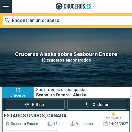
Encontrar un crucero
Nuestros destinos
Cruceros Alaska sobre Seabourn Encore
13 cruceros encontrados
Fecha de salida
Puertos
Compañías
13
Sus criterios de búsqueda:
Buscar
Seabourn Encore - Alaska
cruceros
Filtrar
Ordenar
ESTADOS UNIDOS, CANADÁ
Seabourn Encore
15 d
Vancouver
14/05/2027