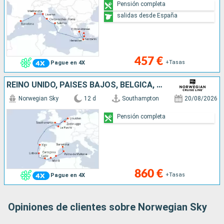
Pensión completa
salidas desde España
457 €
+Tasas
Pague en 4X
REINO UNIDO, PAISES BAJOS, BÉLGICA, FRANCIA, PORTUGAL, ESPAÑA, MALLORCA
Norwegian Sky
12 d
Southampton
20/08/2026
Pensión completa
860 €
+Tasas
Pague en 4X
Opiniones de clientes sobre Norwegian Sky