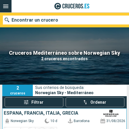
Encontrar un crucero
Nuestros destinos
Cruceros Mediterráneo sobre Norwegian Sky
2 cruceros encontrados
Fecha de salida
Puertos
Compañías
2
Sus criterios de búsqueda:
Buscar
Norwegian Sky - Mediterráneo
cruceros
Filtrar
Ordenar
ESPAÑA, FRANCIA, ITALIA, GRECIA
Norwegian Sky
10 d
Barcelona
31/08/2026