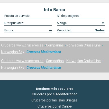
Info Barco
Puesta en servicio:
N° de pasajeros:
N° tripunlates:
Manga:
m
Eslora:
m
Velocidad:
Nudos
Cruceros www.cruceros.es
Compañías
Norwegian Cruise Line
Norwegian Sky
Cruceros Mediterráneo
Cruceros www.cruceros.es
Compañías
Norwegian Cruise Line
Norwegian Sky
Cruceros Mediterráneo
Destinos más populares
Cruceros por el Mediterráneo
Cruceros por las Islas Griegas
Cruceros por el Caribe