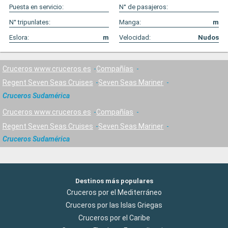
Puesta en servicio:
N° de pasajeros:
N° tripunlates:
Manga:
m
Eslora:
m
Velocidad:
Nudos
Cruceros www.cruceros.es
Compañías
Regent Seven Seas Cruises
Seven Seas Mariner
Cruceros Sudamérica
Cruceros www.cruceros.es
Compañías
Regent Seven Seas Cruises
Seven Seas Mariner
Cruceros Sudamérica
Destinos más populares
Cruceros por el Mediterráneo
Cruceros por las Islas Griegas
Cruceros por el Caribe