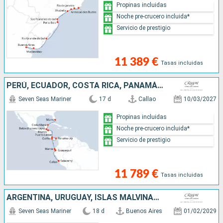
Propinas incluidas
Noche pre-crucero incluida*
Servicio de prestigio
11 389 €
Tasas incluidas
PERÚ, ECUADOR, COSTA RICA, PANAMÁ, HONDURAS, BELICE, MÉXICO, ESTADOS UNIDOS
Seven Seas Mariner
17 d
Callao
10/03/2027
Propinas incluidas
Noche pre-crucero incluida*
Servicio de prestigio
11 789 €
Tasas incluidas
ARGENTINA, URUGUAY, ISLAS MALVINAS, CHILE
Seven Seas Mariner
18 d
Buenos Aires
01/02/2029