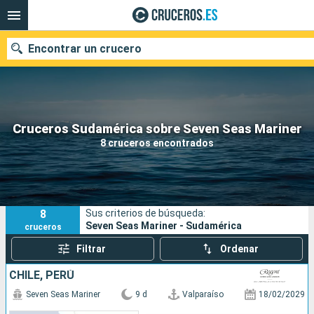
Encontrar un crucero
Nuestros destinos
Cruceros Sudamérica sobre Seven Seas Mariner
8 cruceros encontrados
Fecha de salida
Puertos
Compañías
8
Sus criterios de búsqueda:
Buscar
Seven Seas Mariner - Sudamérica
cruceros
Filtrar
Ordenar
CHILE, PERÚ
Seven Seas Mariner
9 d
Valparaíso
18/02/2029