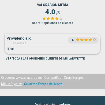
VALORACIÓN MEDIA
4.0
/5
sobre 1 opiniones de clientes
Providencia R.
4
07/09/2022
Bien
VER TODAS LAS OPINIONES CLIENTE DE MS LAFAYETTE
Cruceros www.cruceros.es
Compañías
CroisiEurope
MS Lafayette
Cruceros Europa del Norte
Destinos más populares