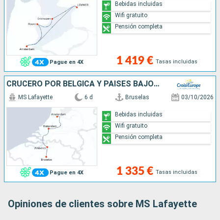
Bebidas incluidas
Wifi gratuito
Pensión completa
1 419 €
Tasas incluidas
Pague en 4X
CRUCERO POR BÉLGICA Y PAÍSES BAJOS (FORMULA PUERTO/PUERTO)
MS Lafayette
6 d
Bruselas
03/10/2026
Bebidas incluidas
Wifi gratuito
Pensión completa
1 335 €
Tasas incluidas
Pague en 4X
Opiniones de clientes sobre MS Lafayette