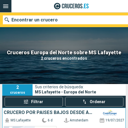
Encontrar un crucero
Nuestros destinos
Cruceros Europa del Norte sobre MS Lafayette
2 cruceros encontrados
Fecha de salida
Puertos
Compañías
2
Sus criterios de búsqueda:
Buscar
MS Lafayette - Europa del Norte
cruceros
Filtrar
Ordenar
CRUCERO POR PAÍSES BAJOS DESDE ÁMSTERDAM (FORMULA PUERTO/PUERTO)
MS Lafayette
6 d
Amsterdam
19/07/2027