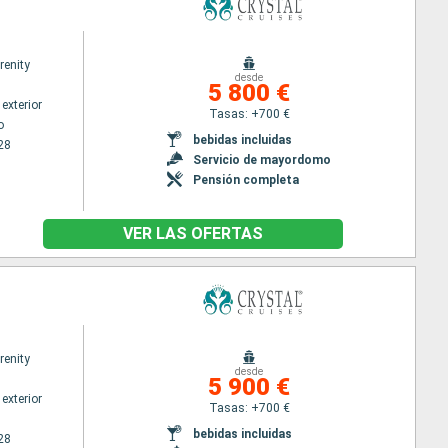
renity
desde
5 800 €
exterior
Tasas: +700 €
o
bebidas incluidas
28
Servicio de mayordomo
Pensión completa
VER LAS OFERTAS
renity
desde
5 900 €
exterior
Tasas: +700 €
bebidas incluidas
28