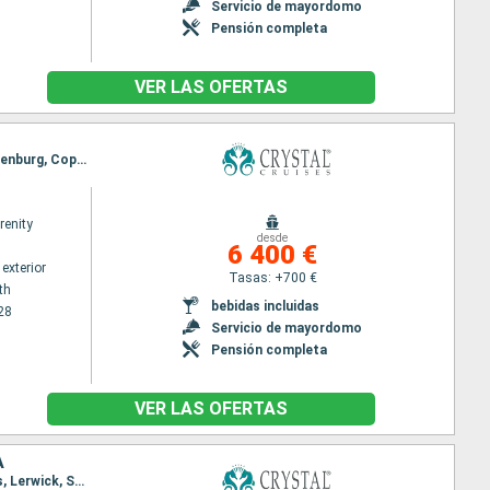
Servicio de mayordomo
Pensión completa
VER LAS OFERTAS
Itinerario : Portsmouth, Zeebrugge, Newcastle Upon Tyne, Queensferry, Kristiansand, Oslo, Gothenburg, Copenhague
renity
desde
6 400 €
exterior
Tasas: +700 €
th
bebidas incluidas
28
Servicio de mayordomo
Pensión completa
VER LAS OFERTAS
A
Itinerario : Reykjavik, Nuuk, Paamiut, Qaqortoq, Pasaje de Christian Sund, Torshaven-Islas Feroes, Lerwick, Stavanger, Mandal, Oslo, Alesund, Kristiansund, Maloy, Bergen, Kristiansand, Fredericia, Kiel, Copenhague