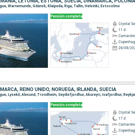
EMANIA, LETONIA, ESTONIA, SUECIA, DINAMARCA, POLONIA
ague, Warnemunde, Gdansk, Klaipeda, Riga, Tallin, Helsinki, Estocolmo
Pensión completa
Crystal Se
11 d
Camarote 
Copenhag
28/08/20
AMARCA, REINO UNIDO, NORUEGA, IRLANDA, SUECIA
Pensión completa
Crystal Se
17 d
Camarote 
Copenhag