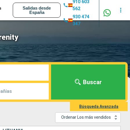
910 603
s
Salidas desde
562
España
930 474
347
renity
Buscar
añías
Búsqueda Avanzada
Ordenar Los más vendidos