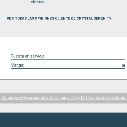
clientes
VER TODAS LAS OPINIONES CLIENTE DE CRYSTAL SERENITY
Puesta en servicio:
Manga:
m
Cruceros www.cruceros.es
Compañías
Crystal Cruises
Crystal Sereni