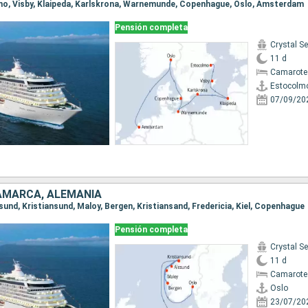
lmo, Visby, Klaipeda, Karlskrona, Warnemunde, Copenhague, Oslo, Amsterdam
Pensión completa
Crystal Se
11 d
Camarote 
Estocolm
07/09/20
AMARCA, ALEMANIA
lesund, Kristiansund, Maloy, Bergen, Kristiansand, Fredericia, Kiel, Copenhague
Pensión completa
Crystal Se
11 d
Camarote 
Oslo
23/07/20