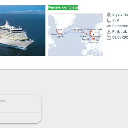
Pensión completa
Crystal Se
25 d
Camarote 
Reykjavik
09/07/20
2019