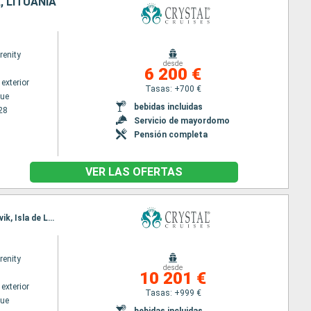
, LITUANIA
renity
desde
6 200 €
exterior
Tasas: +700 €
ue
bebidas incluidas
28
Servicio de mayordomo
Pensión completa
VER LAS OFERTAS
Itinerario : Copenhague, Lysekil, Alesund, Trondheim, Seydisfjordhur, Akureyri, Isafjordhur, Reykjavik, Isla de Lewis, Belfast, Dublin, Portsmouth
renity
desde
10 201 €
exterior
Tasas: +999 €
ue
bebidas incluidas