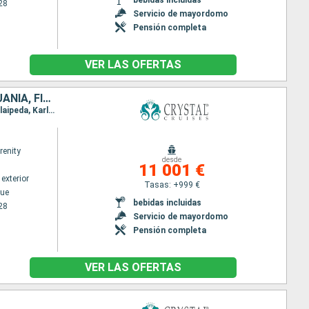
28
Servicio de mayordomo
Pensión completa
VER LAS OFERTAS
ALEMANIA, SUECIA, PAISES BAJOS, LETONIA, NORUEGA, DINAMARCA, LITUANIA, FINLANDIA, POLONIA, ESTONIA
Itinerario : Copenhague, Warnemunde, Gdansk, Klaipeda, Riga, Tallin, Helsinki, Estocolmo, Visby, Klaipeda, Karlskrona, Warnemunde, Copenhague, Oslo, Amsterdam
renity
desde
11 001 €
exterior
Tasas: +999 €
ue
bebidas incluidas
28
Servicio de mayordomo
Pensión completa
VER LAS OFERTAS