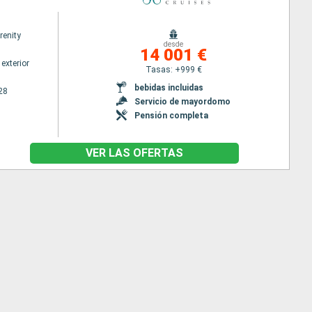
renity
desde
14 001 €
exterior
Tasas: +999 €
bebidas incluidas
28
Servicio de mayordomo
Pensión completa
VER LAS OFERTAS