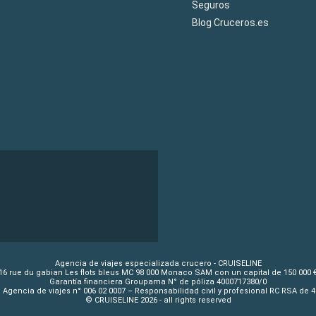
Seguros
Blog Cruceros.es
Agencia de viajes especializada crucero - CRUISELINE
16 rue du gabian Les flots bleus MC 98 000 Monaco SAM con un capital de 150 000 
Garantía financiera Groupama N° de póliza 4000717380/0
 Agencia de viajes n° 006 02 0007 – Responsabilidad civil y profesional RC RSA de 
© CRUISELINE 2026 - all rights reserved