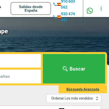
910 603
s
Salidas desde
562
España
930 474
347
ape
Buscar
añías
Búsqueda Avanzada
Ordenar Los más vendidos