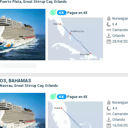
, Puerto Plata, Great Stirrup Cay, Orlando
Pague en 4X
Norwegia
6 d
Camarote
Orlando
28/04/20
DOS, BAHAMAS
, Nassau, Great Stirrup Cay, Orlando
Pague en 4X
Norwegia
4 d
Camarote
Orlando
16/04/20