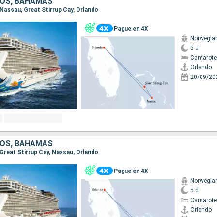
DOS, BAHAMAS
, Nassau, Great Stirrup Cay, Orlando
Pague en 4X
Norwegia
5 d
Camarote
Orlando
20/09/20
DOS, BAHAMAS
, Great Stirrup Cay, Nassau, Orlando
Pague en 4X
Norwegia
5 d
Camarote
Orlando