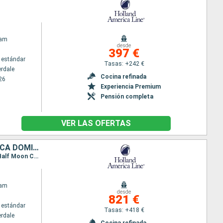
dam
desde
397 €
 estándar
Tasas: +242 €
erdale
Cocina refinada
26
Experiencia Premium
Pensión completa
VER LAS OFERTAS
ESTADOS UNIDOS, JAMAICA, ISLAS CAIMÁN, MÉXICO, BAHAMAS, REPÚBLICA DOMINICANA, ISLAS TURCAS Y CAICOS
Itinerario : Fort Lauderdale, Half Moon Cay, Ocho Rios, Gran Caiman, Cozumel, Fort Lauderdale, Half Moon Cay, Amber Cove, Grand Turk, Key West, Fort Lauderdale
dam
desde
821 €
 estándar
Tasas: +418 €
erdale
Cocina refinada