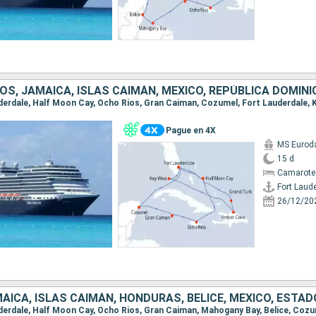
Pague en 4X
MS Euro
15 d
Camarote
Fort Laud
26/12/20