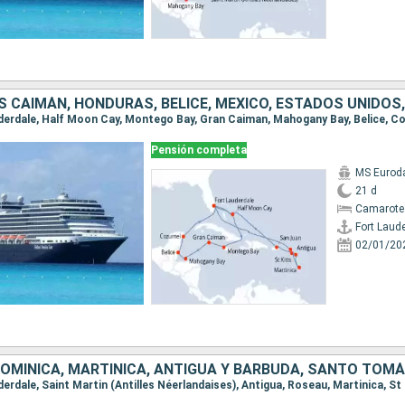
Pensión completa
MS Euro
21 d
Camarote
Fort Laud
02/01/20