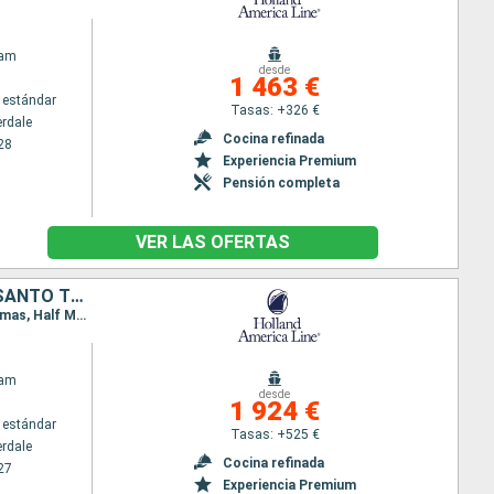
dam
desde
1 463 €
 estándar
Tasas: +326 €
erdale
Cocina refinada
28
Experiencia Premium
Pensión completa
VER LAS OFERTAS
ESTADOS UNIDOS, ISLAS TURCAS Y CAICOS, PORTO RICO, SAN MARTÍN, SANTO TOMÁS, BAHAMAS, JAMAICA, ISLAS CAIMÁN, HONDURAS, BELICE, MÉXICO
Itinerario : Fort Lauderdale, Grand Turk, San Juan, Saint Martin (Antilles Néerlandaises), San Thomas, Half Moon Cay, Fort Lauderdale, Half Moon Cay, Ocho Rios, Gran Caiman, Mahogany Bay, Belice, Cozumel, Fort Lauderdale
dam
desde
1 924 €
 estándar
Tasas: +525 €
erdale
Cocina refinada
27
Experiencia Premium