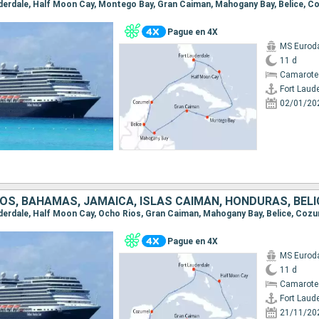
Pague en 4X
MS Euro
11 d
Camarote
Fort Laud
02/01/20
Pague en 4X
MS Euro
11 d
Camarote
Fort Laud
21/11/20