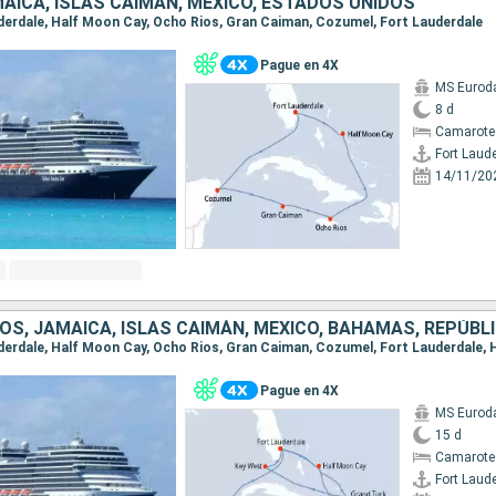
AICA, ISLAS CAIMÁN, MÉXICO, ESTADOS UNIDOS
auderdale, Half Moon Cay, Ocho Rios, Gran Caiman, Cozumel, Fort Lauderdale
Pague en 4X
MS Euro
8 d
Camarote
Fort Laud
14/11/20
Pague en 4X
MS Euro
15 d
Camarote
Fort Laud