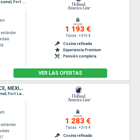
Itinerario : Fort Lauderdale, Half Moon Cay, Montego Bay, Gran Caiman, Mahogany Bay, Belice, Cozumel, Fort Lauderdale
dam
desde
1 193 €
 estándar
Tasas: +316 €
erdale
Cocina refinada
28
Experiencia Premium
Pensión completa
VER LAS OFERTAS
ESTADOS UNIDOS, BAHAMAS, JAMAICA, ISLAS CAIMÁN, HONDURAS, BELICE, MÉXICO
Itinerario : Fort Lauderdale, Half Moon Cay, Ocho Rios, Gran Caiman, Mahogany Bay, Belice, Cozumel, Fort Lauderdale
dam
desde
1 283 €
 estándar
Tasas: +316 €
erdale
Cocina refinada
27