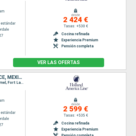
dam
desde
2 424 €
 estándar
Tasas: +530 €
erdale
Cocina refinada
27
Experiencia Premium
Pensión completa
VER LAS OFERTAS
ESTADOS UNIDOS, BAHAMAS, JAMAICA, ISLAS CAIMÁN, HONDURAS, BELICE, MÉXICO, SAN MARTÍN, DOMINICA, MARTINICA, ANTIGUA Y BARBUDA, SANTO TOMÁS
Itinerario : Fort Lauderdale, Half Moon Cay, Ocho Rios, Gran Caiman, Mahogany Bay, Belice, Cozumel, Fort Lauderdale, Saint Martin (Antilles Néerlandaises), Antigua, Roseau, Martinica, St Kitts, San Thomas, Half Moon Cay, Fort Lauderdale
dam
desde
2 599 €
 estándar
Tasas: +535 €
erdale
Cocina refinada
27
Experiencia Premium
Pensión completa