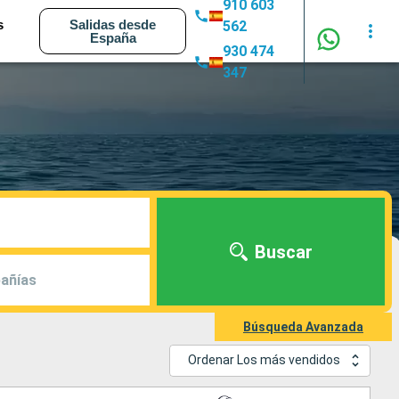
910 603
s
Salidas desde
562
España
930 474
347
Buscar
añías
Búsqueda Avanzada
Ordenar Los más vendidos