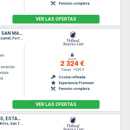
Pensión completa
VER LAS OFERTAS
JAMAICA, ISLAS CAIMÁN, HONDURAS, BELICE, MÉXICO, ESTADOS UNIDOS, SAN MARTÍN, MARTINICA, ANTIGUA Y BARBUDA, PORTO RICO, BAHAMAS
Itinerario : Fort Lauderdale, Half Moon Cay, Montego Bay, Gran Caiman, Mahogany Bay, Belice, Cozumel, Fort Lauderdale, Saint Martin (Antilles Néerlandaises), Antigua, Martinica, St Kitts, San Juan, Half Moon Cay, Fort Lauderdale
dam
desde
2 324 €
 estándar
Tasas: +530 €
erdale
Cocina refinada
28
Experiencia Premium
Pensión completa
VER LAS OFERTAS
SAN MARTÍN, DOMINICA, MARTINICA, ANTIGUA Y BARBUDA, SANTO TOMÁS, ESTADOS UNIDOS, BAHAMAS, JAMAICA, ISLAS CAIMÁN, HONDURAS, BELICE, MÉXICO
Itinerario : Fort Lauderdale, Saint Martin (Antilles Néerlandaises), Antigua, Roseau, Martinica, St Kitts, San Thomas, Half Moon Cay, Fort Lauderdale, Half Moon Cay, Falmouth, Gran Caiman, Mahogany Bay, Belice, Cozumel, Fort Lauderdale