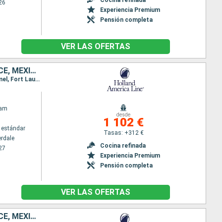
26
Experiencia Premium
Pensión completa
VER LAS OFERTAS
ESTADOS UNIDOS, BAHAMAS, JAMAICA, ISLAS CAIMÁN, HONDURAS, BELICE, MÉXICO
Itinerario : Fort Lauderdale, Half Moon Cay, Falmouth, Gran Caiman, Mahogany Bay, Belice, Cozumel, Fort Lauderdale
dam
desde
1 102 €
 estándar
Tasas: +312 €
erdale
Cocina refinada
27
Experiencia Premium
Pensión completa
VER LAS OFERTAS
ESTADOS UNIDOS, BAHAMAS, JAMAICA, ISLAS CAIMÁN, HONDURAS, BELICE, MÉXICO