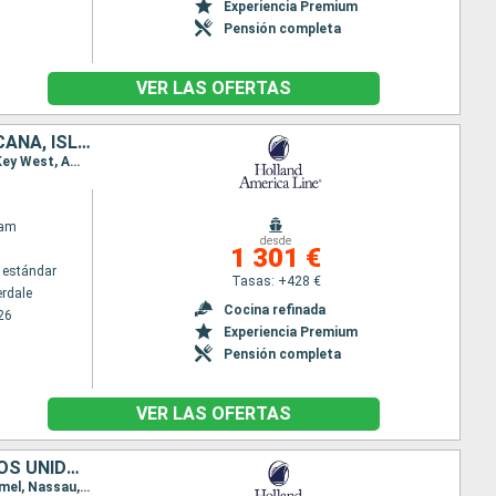
Experiencia Premium
Pensión completa
VER LAS OFERTAS
ESTADOS UNIDOS, JAMAICA, ISLAS CAIMÁN, MÉXICO, REPÚBLICA DOMINICANA, ISLAS TURCAS Y CAICOS, BAHAMAS
Itinerario : Fort Lauderdale, Half Moon Cay, Ocho Rios, Gran Caiman, Cozumel, Fort Lauderdale, Key West, Amber Cove, Grand Turk, Half Moon Cay, Fort Lauderdale
dam
desde
1 301 €
 estándar
Tasas: +428 €
erdale
Cocina refinada
26
Experiencia Premium
Pensión completa
VER LAS OFERTAS
BAHAMAS, JAMAICA, ISLAS CAIMÁN, HONDURAS, BELICE, MÉXICO, ESTADOS UNIDOS
Itinerario : Fort Lauderdale, Half Moon Cay, Ocho Rios, Gran Caiman, Mahogany Bay, Belice, Cozumel, Nassau, Fort Lauderdale