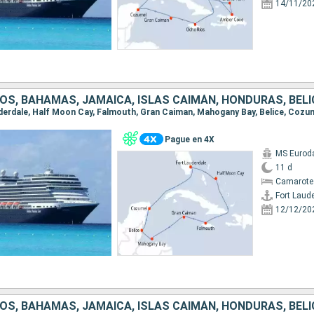
14/11/20
Pague en 4X
MS Euro
11 d
Camarote
Fort Laud
12/12/20