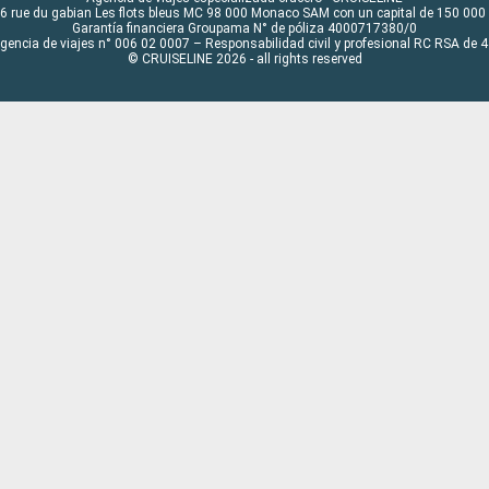
6 rue du gabian Les flots bleus MC 98 000 Monaco SAM con un capital de 150 000
Garantía financiera Groupama N° de póliza 4000717380/0
Agencia de viajes n° 006 02 0007 – Responsabilidad civil y profesional RC RSA de
© CRUISELINE 2026 - all rights reserved