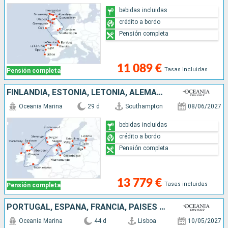
bebidas incluidas
crédito a bordo
Pensión completa
11 089 €
Tasas incluidas
Pensión completa
FINLANDIA, ESTONIA, LETONIA, ALEMANIA, DINAMARCA, REINO UNIDO, IRLANDA, NORUEGA, SUECIA
Oceania Marina
29 d
Southampton
08/06/2027
bebidas incluidas
crédito a bordo
Pensión completa
13 779 €
Tasas incluidas
Pensión completa
PORTUGAL, ESPAÑA, FRANCIA, PAISES BAJOS, ALEMANIA, BÉLGICA, AUSTRALIA, IRLANDA, REINO UNIDO, FINLANDIA, ESTONIA, LETONIA, SUECIA, DINAMARCA
Oceania Marina
44 d
Lisboa
10/05/2027