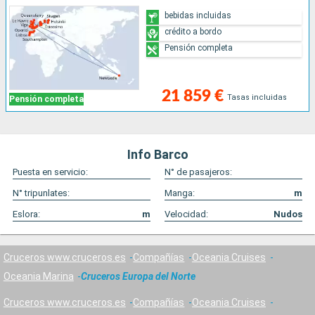
bebidas incluidas
crédito a bordo
Pensión completa
21 859 €
Tasas incluidas
Pensión completa
Info Barco
Puesta en servicio:
N° de pasajeros:
N° tripunlates:
Manga:
m
Eslora:
m
Velocidad:
Nudos
Cruceros www.cruceros.es
Compañías
Oceania Cruises
Oceania Marina
Cruceros Europa del Norte
Cruceros www.cruceros.es
Compañías
Oceania Cruises