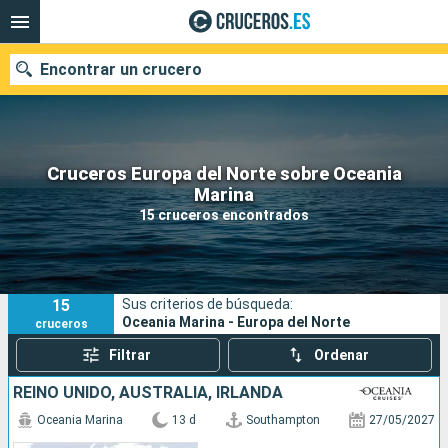
Encontrar un crucero
Cruceros Europa del Norte sobre Oceania
Nuestros destinos
Marina
15 cruceros encontrados
Fecha de salida
Puertos
Compañías
15
Sus criterios de búsqueda:
Buscar
Oceania Marina - Europa del Norte
cruceros
Filtrar
Ordenar
REINO UNIDO, AUSTRALIA, IRLANDA
Oceania Marina
13 d
Southampton
27/05/2027