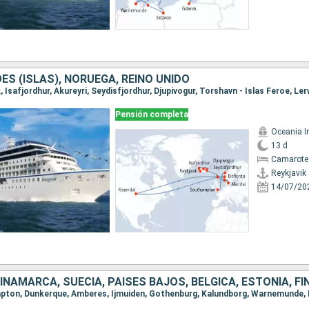
OES (ISLAS), NORUEGA, REINO UNIDO
Pensión completa
Oceania I
13 d
Camarote
Reykjavik
14/07/20