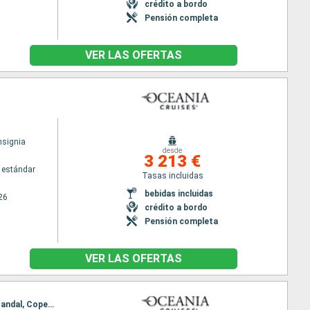
crédito a bordo
Pensión completa
VER LAS OFERTAS
nsignia
desde
3 213 €
 estándar
Tasas incluidas
bebidas incluidas
26
crédito a bordo
Pensión completa
VER LAS OFERTAS
Itinerario : Southampton, Rosendal, Nordfjord, Alesund, Molde, Kristiansund, Maloy, Stavanger, Mandal, Copenhague, Oslo