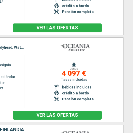
27
crédito a bordo
Pensión completa
VER LAS OFERTAS
Itinerario : Southampton, Newcastle, Leith - Edimbourg, Invergordon, Glasgow, Belfast, Dublin, Holyhead, Waterford, Fowey, Southampton
nsignia
desde
4 097 €
 estándar
Tasas incluidas
ton
bebidas incluidas
27
crédito a bordo
Pensión completa
VER LAS OFERTAS
 FINLANDIA