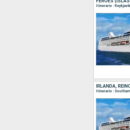
FÉROES (ISLAS
IRLANDA, REIN