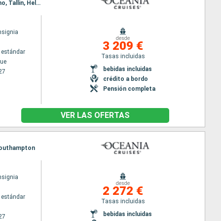
Itinerario : Copenhague, Canal de Kiel, Warnemunde, Karlskrona, Gdansk, Klaipeda, Riga, Estocolmo, Tallin, Helsinki
nsignia
desde
3 209 €
 estándar
Tasas incluidas
ue
bebidas incluidas
27
crédito a bordo
Pensión completa
VER LAS OFERTAS
, Southampton
nsignia
desde
2 272 €
 estándar
Tasas incluidas
bebidas incluidas
27