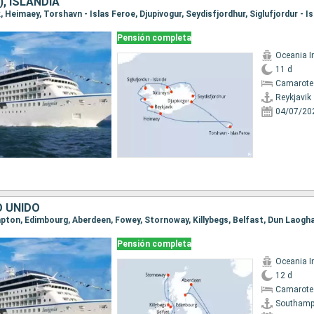
), ISLANDIA
Pensión completa
Oceania I
11 d
Camarote
Reykjavik
04/07/20
O UNIDO
Pensión completa
Oceania I
12 d
Camarote
Southamp