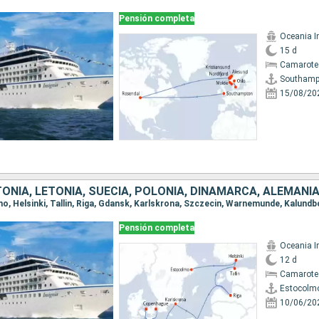
Pensión completa
Oceania I
15 d
Camarote
Southamp
15/08/20
TONIA, LETONIA, SUECIA, POLONIA, DINAMARCA, ALEMANI
Pensión completa
Oceania I
12 d
Camarote
Estocolm
10/06/20