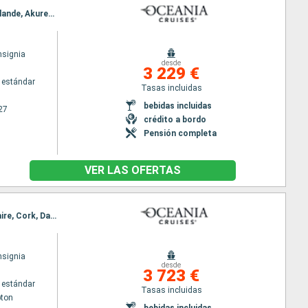
Itinerario : Reykjavik, Heimaey, Torshavn - Islas Feroe, Djupivogur, Seydisfjordhur, Siglufjordur - Islande, Akureyri, Isafjordhur, Grundarfjordur, Reykjavik
nsignia
desde
3 229 €
 estándar
Tasas incluidas
bebidas incluidas
27
crédito a bordo
Pensión completa
VER LAS OFERTAS
Itinerario : Southampton, Edimbourg, Aberdeen, Fowey, Stornoway, Killybegs, Belfast, Dun Laoghaire, Cork, Dartmouth, Southampton
nsignia
desde
3 723 €
 estándar
Tasas incluidas
ton
bebidas incluidas