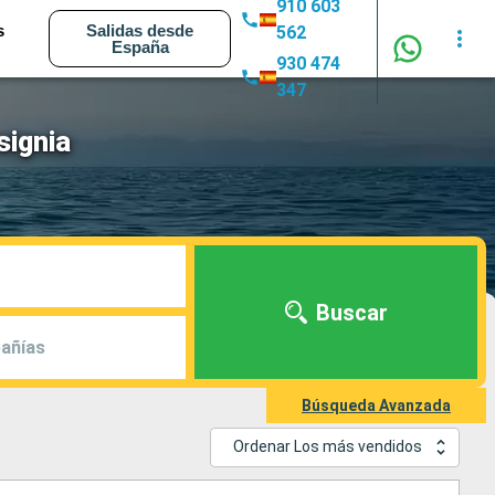
910 603
s
Salidas desde
562
España
930 474
347
signia
Buscar
añías
Búsqueda Avanzada
Ordenar Los más vendidos