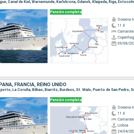
Pensión completa
Oceania I
11 d
Camarote
Copenhag
09/08/20
AÑA, FRANCIA, REINO UNIDO
 Oporto, La Coruña, Bilbao, Biarritz, Burdeos, St. Malo, Puerto de San Pedro
Pensión completa
Oceania I
11 d
Camarote
Lisboa
24/04/20