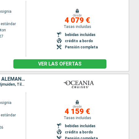
nsignia
desde
4 079 €
 estándar
Tasas incluidas
ton
bebidas incluidas
27
crédito a bordo
Pensión completa
VER LAS OFERTAS
NORUEGA, DINAMARCA, POLONIA, LETONIA, ESTONIA, FINLANDIA, SUECIA, ALEMANIA, PAISES BAJOS, REINO UNIDO
Itinerario : Oslo, Skagen, Copenhague, Gdansk, Liepaja, Tallin, Helsinki, Estocolmo, Warnemunde, Ijmuiden, Tilbury
nsignia
desde
4 159 €
 estándar
Tasas incluidas
bebidas incluidas
26
crédito a bordo
Pensión completa