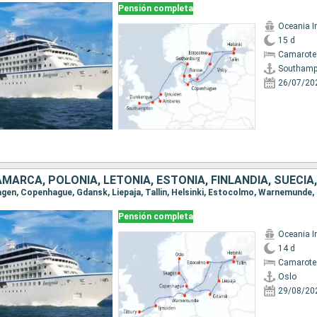
Pensión completa
Oceania I
15 d
Camarote
Southamp
26/07/20
Pensión completa
Oceania I
14 d
Camarote
Oslo
29/08/20