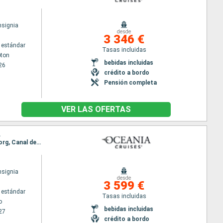
nsignia
desde
3 346 €
 estándar
Tasas incluidas
ton
bebidas incluidas
26
crédito a bordo
Pensión completa
VER LAS OFERTAS
A
Itinerario : Estocolmo, Helsinki, Tallin, Riga, Gdansk, Karlskrona, Szczecin, Warnemunde, Kalundborg, Canal de Kiel, Copenhague
nsignia
desde
3 599 €
 estándar
Tasas incluidas
o
bebidas incluidas
27
crédito a bordo