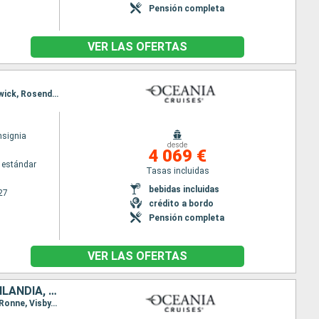
Pensión completa
VER LAS OFERTAS
Itinerario : Reykjavik, Isafjordhur, Akureyri, Seydisfjordhur, Djupivogur, Torshavn - Islas Feroe, Lerwick, Rosendal, Eidfiordo, Mandal, Kristiansand, Southampton
nsignia
desde
4 069 €
 estándar
Tasas incluidas
bebidas incluidas
27
crédito a bordo
Pensión completa
VER LAS OFERTAS
REINO UNIDO, DINAMARCA, SUECIA, PAISES BAJOS, BÉLGICA, ESTONIA, FINLANDIA, FRANCIA, ALEMANIA
Itinerario : Southampton, Dunkerque, Amberes, Ijmuiden, Gothenburg, Kalundborg, Warnemunde, Ronne, Visby, Estocolmo, Helsinki, Tallin, Copenhague