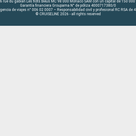
6 rue du gabian Les flots bleus MC 98 000 Monaco SAM con un capital de 150 000
Garantía financiera Groupama N° de póliza 4000717380/0
Agencia de viajes n° 006 02 0007 – Responsabilidad civil y profesional RC RSA de
© CRUISELINE 2026 - all rights reserved