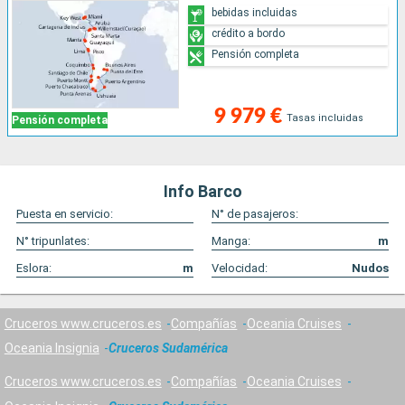
bebidas incluidas
crédito a bordo
Pensión completa
9 979 €
Tasas incluidas
Pensión completa
Info Barco
Puesta en servicio:
N° de pasajeros:
N° tripunlates:
Manga:
m
Eslora:
m
Velocidad:
Nudos
Cruceros www.cruceros.es
Compañías
Oceania Cruises
Oceania Insignia
Cruceros Sudamérica
Cruceros www.cruceros.es
Compañías
Oceania Cruises