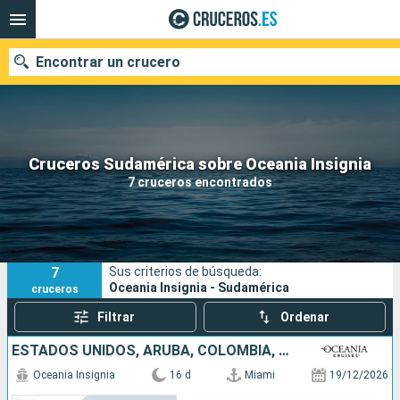
Encontrar un crucero
Nuestros destinos
Cruceros Sudamérica sobre Oceania Insignia
7 cruceros encontrados
Fecha de salida
Puertos
Compañías
7
Sus criterios de búsqueda:
Buscar
Oceania Insignia - Sudamérica
cruceros
Filtrar
Ordenar
ESTADOS UNIDOS, ARUBA, COLOMBIA, ECUADOR, PERÚ
Oceania Insignia
16 d
Miami
19/12/2026