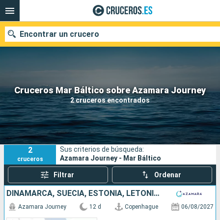
Encontrar un crucero
Nuestros destinos
Cruceros Mar Báltico sobre Azamara Journey
2 cruceros encontrados
Fecha de salida
Puertos
Compañías
2
Sus criterios de búsqueda:
Buscar
Azamara Journey - Mar Báltico
cruceros
Filtrar
Ordenar
DINAMARCA, SUECIA, ESTONIA, LETONIA, LITUANIA, POLONIA
Azamara Journey
12 d
Copenhague
06/08/2027