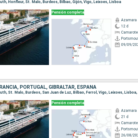
uth, Honfleur, St. Malo, Burdeos, Bilbao, Gijón, Vigo, Leixoes, Lisboa
Pensión completa
Azamara 
12 d
Camarote
Portsmou
09/09/20
FRANCIA, PORTUGAL, GIBRALTAR, ESPAÑA
Pensión completa
Azamara 
21 d
Camarote
Portsmou
26/08/20