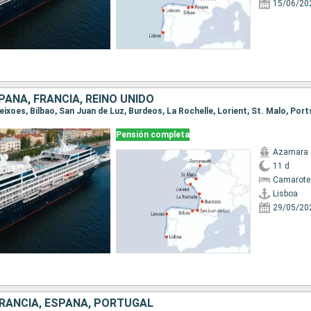
15/06/20
AÑA, FRANCIA, REINO UNIDO
 Leixoes, Bilbao, San Juan de Luz, Burdeos, La Rochelle, Lorient, St. Malo, Po
Pensión completa
Azamara 
11 d
Camarote
Lisboa
29/05/20
FRANCIA, ESPAÑA, PORTUGAL