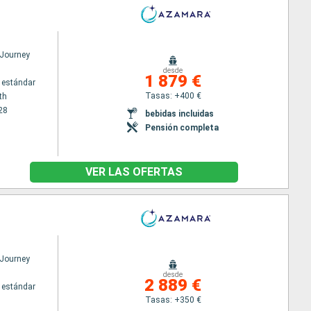
Journey
desde
1 879 €
 estándar
Tasas: +400 €
th
28
bebidas incluidas
Pensión completa
VER LAS OFERTAS
Journey
desde
2 889 €
 estándar
Tasas: +350 €