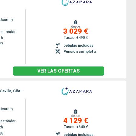
Journey
desde
3 029 €
 estándar
Tasas: +490 €
th
27
bebidas incluidas
Pensión completa
VER LAS OFERTAS
Itinerario : Portsmouth, St. Malo, Burdeos, San Juan de Luz, Bilbao, Ferrol, Vigo, Leixoes, Lisboa, Sevilla, Gibraltar, Málaga, Motril, Cartagena, Valencia, Barcelona
Journey
desde
4 129 €
 estándar
Tasas: +640 €
th
28
bebidas incluidas