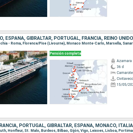
O, ESPAÑA, GIBRALTAR, PORTUGAL, FRANCIA, REINO UNIDO
Pensión completa
Azamara 
36 d
Camarote
Civitavec
15/05/20