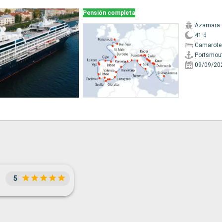
Pensión completa
Azamara 
41 d
Camarote 
Portsmou
09/09/20
5