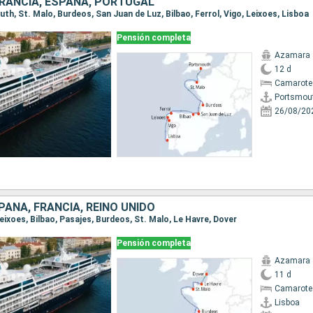
FRANCIA, ESPAÑA, PORTUGAL
uth, St. Malo, Burdeos, San Juan de Luz, Bilbao, Ferrol, Vigo, Leixoes, Lisboa
Pensión completa
Azamara 
12 d
Camarote
Portsmou
26/08/20
AÑA, FRANCIA, REINO UNIDO
 Leixoes, Bilbao, Pasajes, Burdeos, St. Malo, Le Havre, Dover
Pensión completa
Azamara 
11 d
Camarote
Lisboa