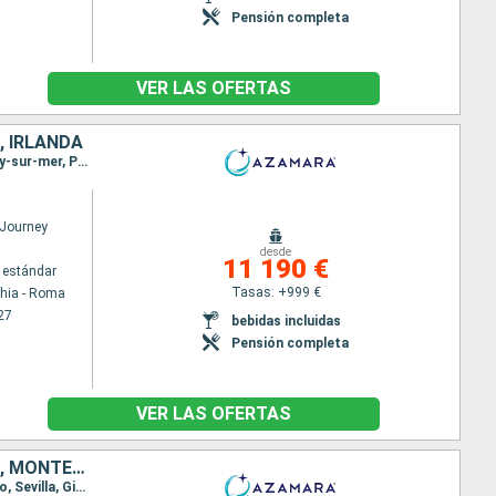
Pensión completa
VER LAS OFERTAS
, IRLANDA
Itinerario : Civitavecchia - Roma, Florence/Pise (Livourne), Monaco Monte-Carlo, Marsella, Sanary-sur-mer, Palamos, Barcelona, Málaga, Gibraltar, Sevilla, Portimao, Lisboa, Leixoes, Bilbao, San Juan de Luz, Burdeos, La Rochelle, Lorient, St. Malo, Portsmouth, Leith - Edimbourg, Dundee, Aberdeen, Invergordon, Kirkwall, Greenock, Douglas, Dublin
Journey
desde
11 190 €
 estándar
Tasas: +999 €
chia - Roma
27
bebidas incluidas
Pensión completa
VER LAS OFERTAS
REINO UNIDO, FRANCIA, PORTUGAL, GIBRALTAR, ESPAÑA, MONACO, ITALIA, MONTENEGRO, CROACIA, ESLOVENIA, GRECIA
Itinerario : Portsmouth, Honfleur, St. Malo, Burdeos, Bilbao, Gijón, Vigo, Leixoes, Lisboa, Portimao, Sevilla, Gibraltar, Málaga, Motril, Cartagena, Valencia, Barcelona, Marsella, Monaco Monte-Carlo, Florence/Pise (Livourne), Civitavecchia - Roma, Sorrento, Kotor, Dubrovnik, Zadar, Fusina, Koper, Opatija, Zadar, Split, Sibenik, Dubrovnik, Kotor, El Pireo Atenas