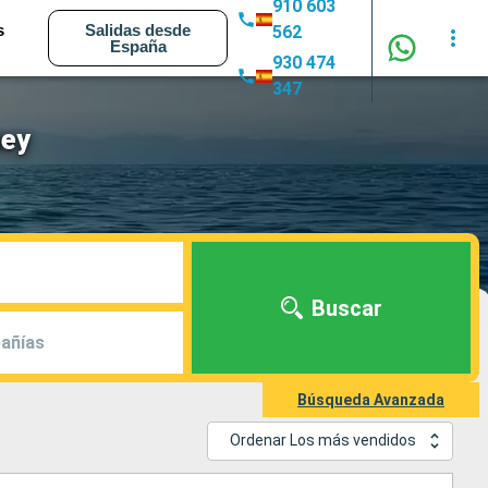
910 603
s
Salidas desde
562
España
930 474
347
ney
Buscar
añías
Búsqueda Avanzada
Ordenar Los más vendidos