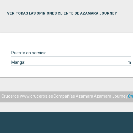
VER TODAS LAS OPINIONES CLIENTE DE AZAMARA JOURNEY
Puesta en servicio:
Manga:
m
Cruceros www.cruceros.es
Compañías
Azamara
Azamara Journey
Cr