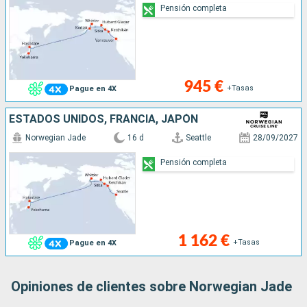
Pensión completa
945 €
+Tasas
Pague en 4X
ESTADOS UNIDOS, FRANCIA, JAPÓN
Norwegian Jade
16 d
Seattle
28/09/2027
Pensión completa
1 162 €
+Tasas
Pague en 4X
Opiniones de clientes sobre Norwegian Jade