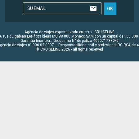
SU EMAIL
OK
Agencia de viajes especializada crucero - CRUISELINE
6 rue du gabian Les flots bleus MC 98 000 Monaco SAM con un capital de 150 000
Garantía financiera Groupama N° de póliza 4000717380/0
Agencia de viajes n° 006 02 0007 – Responsabilidad civil y profesional RC RSA de
© CRUISELINE 2026 - all rights reserved