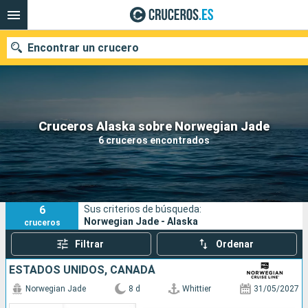
Encontrar un crucero
Nuestros destinos
Cruceros Alaska sobre Norwegian Jade
6 cruceros encontrados
Fecha de salida
Puertos
Compañías
6
Sus criterios de búsqueda:
Buscar
Norwegian Jade - Alaska
cruceros
Filtrar
Ordenar
ESTADOS UNIDOS, CANADÁ
Norwegian Jade
8 d
Whittier
31/05/2027