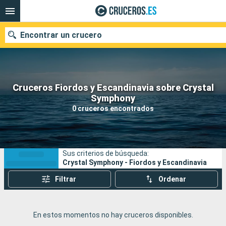
Encontrar un crucero
Cruceros Fiordos y Escandinavia sobre Crystal
Nuestros destinos
Symphony
0 cruceros encontrados
Fecha de salida
Puertos
Compañías
Sus criterios de búsqueda:
Buscar
Crystal Symphony - Fiordos y Escandinavia
Filtrar
Ordenar
En estos momentos no hay cruceros disponibles.