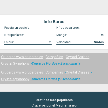
Info Barco
Puesta en servicio:
N° de pasajeros:
N° tripunlates:
Manga:
m
Eslora:
m
Velocidad:
Nudos
Cruceros www.cruceros.es
Compañías
Crystal Cruises
Crystal Symphony
Cruceros Fiordos y Escandinavia
Cruceros www.cruceros.es
Compañías
Crystal Cruises
Crystal Symphony
Cruceros Fiordos y Escandinavia
Destinos más populares
Cruceros por el Mediterráneo