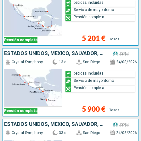
bebidas incluidas
Servicio de mayordomo
Pensión completa
5 201 €
+Tasas
Pensión completa
ESTADOS UNIDOS, MÉXICO, SALVADOR, COSTA RICA, ECUADOR
Crystal Symphony
13 d
San Diego
24/08/2026
bebidas incluidas
Servicio de mayordomo
Pensión completa
5 900 €
+Tasas
Pensión completa
ESTADOS UNIDOS, MÉXICO, SALVADOR, COSTA RICA, ECUADOR, PANAMÁ, COLOMBIA, PORTO RICO, SANTA LUCIA, DOMINICA, BARBADOS, ANTIGUA Y BARBUDA, JOST VAN DYKE, REPÚBLICA DOMINICANA, ISLAS TURCAS Y CAICOS
Crystal Symphony
33 d
San Diego
24/08/2026