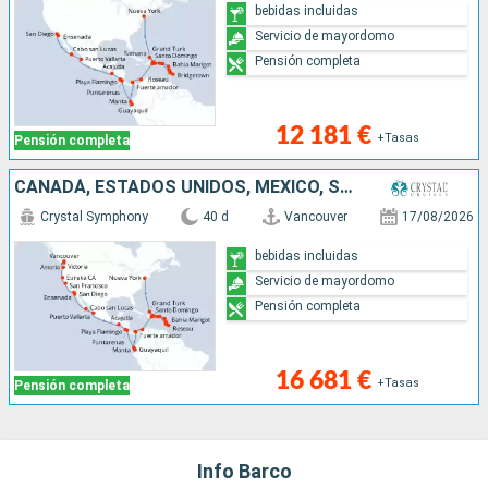
bebidas incluidas
Servicio de mayordomo
Pensión completa
12 181 €
+Tasas
Pensión completa
CANADÁ, ESTADOS UNIDOS, MÉXICO, SALVADOR, COSTA RICA, ECUADOR, PANAMÁ, COLOMBIA, REPÚBLICA DOMINICANA, PORTO RICO, SANTA LUCIA, DOMINICA, BARBADOS, ANTIGUA Y BARBUDA, JOST VAN DYKE, ISLAS TURCAS Y CAI
Crystal Symphony
40 d
Vancouver
17/08/2026
bebidas incluidas
Servicio de mayordomo
Pensión completa
16 681 €
+Tasas
Pensión completa
Info Barco