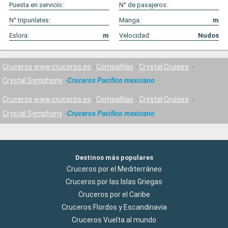
Puesta en servicio:
N° de pasajeros:
N° tripunlates:
Manga:
m
Eslora:
m
Velocidad:
Nudos
Cruceros www.cruceros.es
Compañías
Crystal Cruises
Crystal Symphony
Cruceros Pacifico mexicano
Cruceros www.cruceros.es
Compañías
Crystal Cruises
Crystal Symphony
Cruceros Pacifico mexicano
Destinos más populares
Cruceros por el Mediterráneo
Cruceros por las Islas Griegas
Cruceros por el Caribe
Cruceros Flordos y Escandinavia
Cruceros Vuelta al mundo