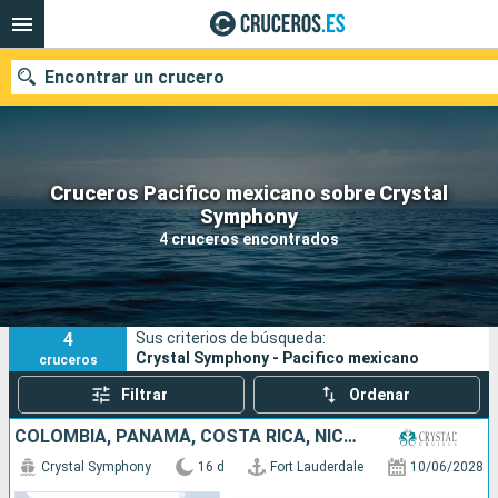
Encontrar un crucero
Cruceros Pacifico mexicano sobre Crystal
Nuestros destinos
Symphony
4 cruceros encontrados
Fecha de salida
Puertos
Compañías
4
Sus criterios de búsqueda:
Buscar
Crystal Symphony - Pacifico mexicano
cruceros
Filtrar
Ordenar
COLOMBIA, PANAMÁ, COSTA RICA, NICARAGUA, SALVADOR, MÉXICO, ESTADOS UNIDOS
Crystal Symphony
16 d
Fort Lauderdale
10/06/2028