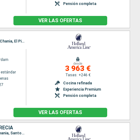
Pensión completa
VER LAS OFERTAS
Itinerario : El Pireo Atenas, La Goulette, La Valetta, Cagliari, Palermo, Messine, Corfú, Argostoli, Chania, El Pireo Atenas
rdam
desde
3 963 €
 estándar
Tasas: +246 €
tenas
Cocina refinada
27
Experiencia Premium
Pensión completa
VER LAS OFERTAS
RECIA
Itinerario : Civitavecchia - Roma, Livorno, Portofino, Marsella, Gibraltar, Barcelona, La Valetta, Chania, Santoríni, Kusadasi, El Pireo Atenas, Kotor, Corfú, Messine, Nápoles, Civitavecchia - Roma