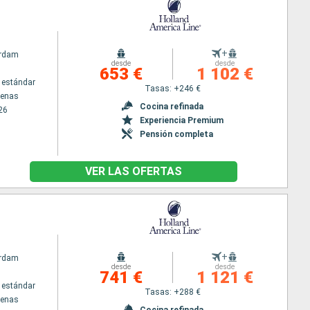
+
rdam
desde
desde
653 €
1 102 €
 estándar
Tasas: +246 €
tenas
Cocina refinada
26
Experiencia Premium
Pensión completa
VER LAS OFERTAS
s
+
rdam
desde
desde
741 €
1 121 €
 estándar
Tasas: +288 €
tenas
Cocina refinada