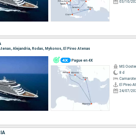
03/10/20
A
o Atenas, Alejandria, Rodas, Mykonos, El Pireo Atenas
Pague en 4X
MS Ooste
8 d
Camarote
El Pireo A
24/07/20
IA