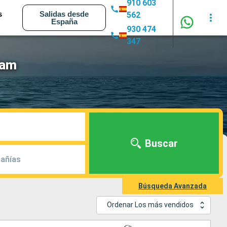
910 603
s
Salidas desde
562
España
930 474
347
dam
Buscar
añías
Búsqueda Avanzada
Ordenar Los más vendidos