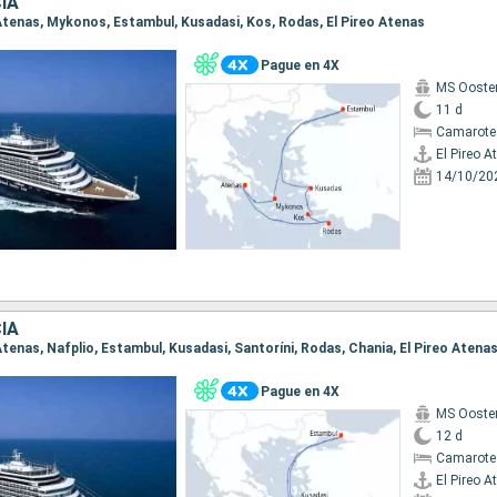
IA
o Atenas, Mykonos, Estambul, Kusadasi, Kos, Rodas, El Pireo Atenas
Pague en 4X
MS Ooste
11 d
Camarote
El Pireo A
14/10/20
IA
o Atenas, Nafplio, Estambul, Kusadasi, Santoríni, Rodas, Chania, El Pireo Atena
Pague en 4X
MS Ooste
12 d
Camarote
El Pireo A