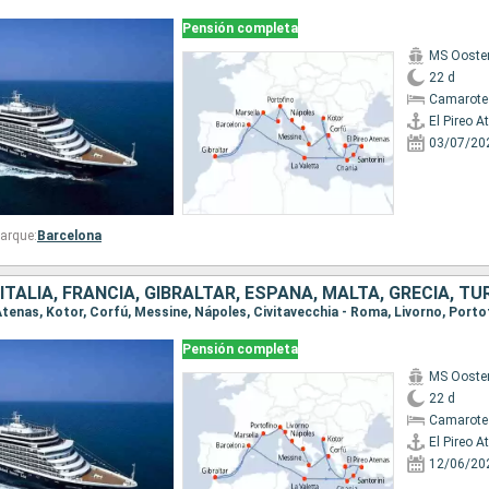
Pensión completa
MS Ooste
22 d
Camarote
El Pireo A
03/07/20
arque:
Barcelona
TALIA, FRANCIA, GIBRALTAR, ESPAÑA, MALTA, GRECIA, TU
Pensión completa
MS Ooste
22 d
Camarote
El Pireo A
12/06/20