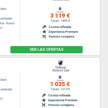
rdam
desde
3 119 €
 estándar
Tasas: +400 €
chia - Roma
Cocina refinada
27
Experiencia Premium
Pensión completa
VER LAS OFERTAS
rdam
desde
1 035 €
Tasas: +214 €
 estándar
Cocina refinada
27
Experiencia Premium
Pensión completa