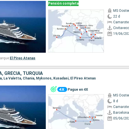
Pensión completa
MS Ooste
22 d
Camarote
Civitavec
19/06/20
arque:
El Pireo Atenas
, GRECIA, TURQUÍA
na, La Valetta, Chania, Mykonos, Kusadasi, El Pireo Atenas
Pague en 4X
MS Ooste
8 d
Camarote
Barcelona
05/06/20