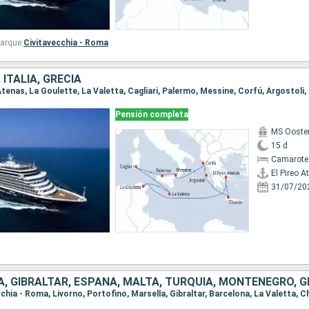
arque:
Civitavecchia - Roma
 ITALIA, GRECIA
Pensión completa
MS Ooste
15 d
Camarote
El Pireo A
31/07/20
IA, GIBRALTAR, ESPAÑA, MALTA, TURQUÍA, MONTENEGRO, G