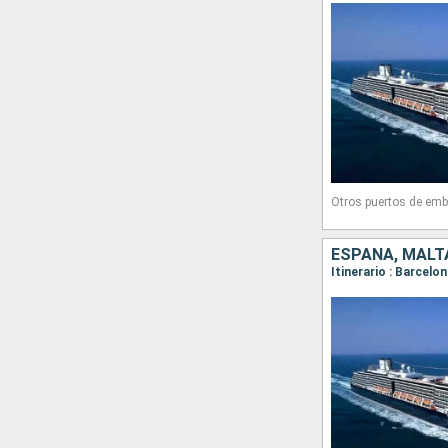
Otros puertos de emb
ESPAÑA, MALTA
Itinerario : Barcelo