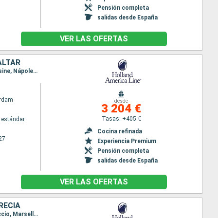
Pensión completa
salidas desde España
VER LAS OFERTAS
ALTAR
Itinerario : Barcelona, La Valetta, Chania, Santoríni, Kusadasi, El Pireo Atenas, Kotor, Corfú, Messine, Nápoles, Civitavecchia - Roma, Portofino, Ajaccio, Marsella, Gibraltar, Barcelona
rdam
desde
3 204 €
Tasas: +405 €
 estándar
Cocina refinada
27
Experiencia Premium
Pensión completa
salidas desde España
VER LAS OFERTAS
RECIA
Itinerario : El Pireo Atenas, Kotor, Corfú, Messine, Nápoles, Civitavecchia - Roma, Portofino, Ajaccio, Marsella, Gibraltar, Barcelona, La Valetta, Chania, Santoríni, Kusadasi, El Pireo Atenas