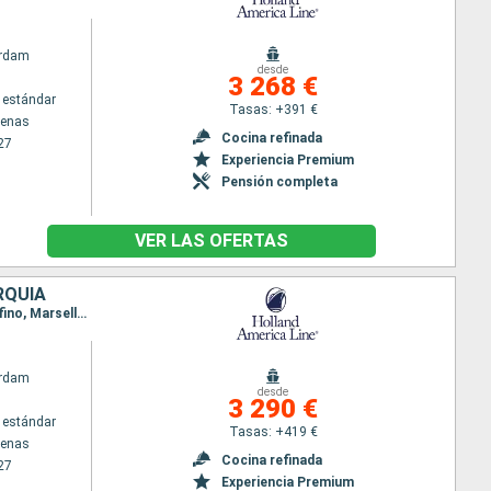
rdam
desde
3 268 €
 estándar
Tasas: +391 €
tenas
Cocina refinada
27
Experiencia Premium
Pensión completa
VER LAS OFERTAS
RQUÍA
Itinerario : El Pireo Atenas, Kotor, Corfú, Messine, Nápoles, Civitavecchia - Roma, Livorno, Portofino, Marsella, Gibraltar, Barcelona, La Valetta, Chania, Santoríni, Kusadasi, El Pireo Atenas
rdam
desde
3 290 €
 estándar
Tasas: +419 €
tenas
Cocina refinada
27
Experiencia Premium