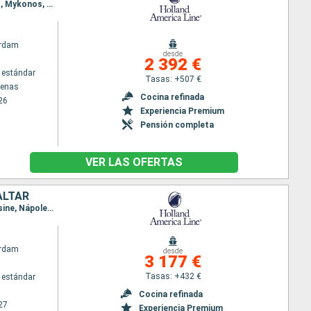
Itinerario : El Pireo Atenas, Nafplio, Estambul, Kusadasi, Santoríni, Rodas, Chania, El Pireo Atenas, Mykonos, Estambul, Kusadasi, Kos, Rodas, El Pireo Atenas
rdam
desde
2 392 €
 estándar
Tasas: +507 €
tenas
Cocina refinada
26
Experiencia Premium
Pensión completa
VER LAS OFERTAS
ALTAR
Itinerario : Barcelona, La Valetta, Chania, Mykonos, Kusadasi, El Pireo Atenas, Kotor, Corfú, Messine, Nápoles, Civitavecchia - Roma, Livorno, Portofino, Marsella, Gibraltar, Barcelona
rdam
desde
3 177 €
Tasas: +432 €
 estándar
Cocina refinada
27
Experiencia Premium