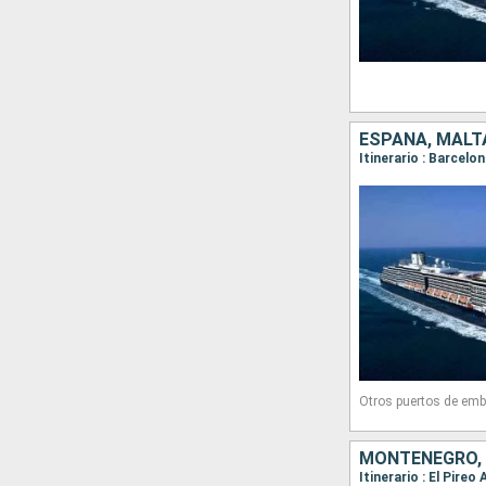
ESPAÑA, MALTA
Otros puertos de emb
MONTENEGRO, I