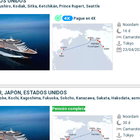
OS UNIDOS
Kushiro, Kodiak, Sitka, Ketchikán, Prince Rupert, Seattle
Pague en 4X
Noordam
16 d
Camarote
Tokyo
23/04/20
R, JAPÓN, ESTADOS UNIDOS
Pensión completa
Noordam
30 d
Camarote
Tokyo