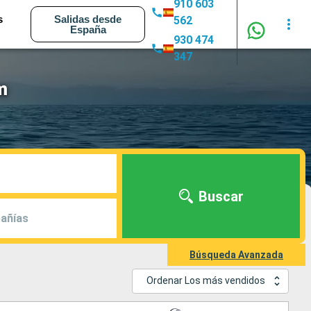
910 603
s
Salidas desde
562
España
930 474
347
m
Buscar
añías
Búsqueda Avanzada
Ordenar Los más vendidos