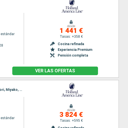
desde
1 441 €
 estándar
Tasas: +358 €
Cocina refinada
28
Experiencia Premium
Pensión completa
VER LAS OFERTAS
Itinerario : Tokyo, Kobe, Kochi, Kagoshima, Fukuoka, Sokcho, Kanazawa, Sakata, Hakodate, aomori, Miyako, Tokyo, Kushiro, Kodiak, Sitka, Ketchikán, Prince Rupert, Seattle
desde
3 824 €
 estándar
Tasas: +595 €
Cocina refinada