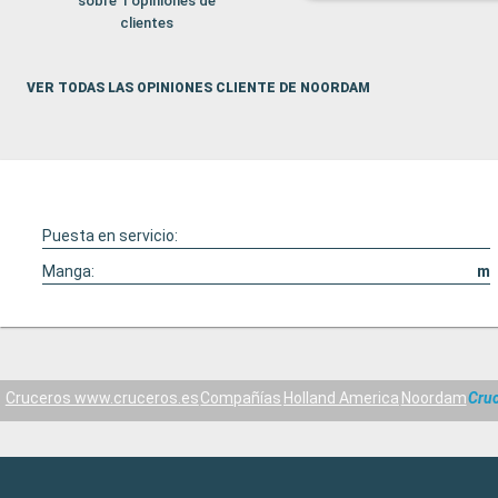
sobre 1 opiniones de
clientes
VER TODAS LAS OPINIONES CLIENTE DE NOORDAM
Puesta en servicio:
Manga:
m
Cruceros www.cruceros.es
Compañías
Holland America
Noordam
Cruc