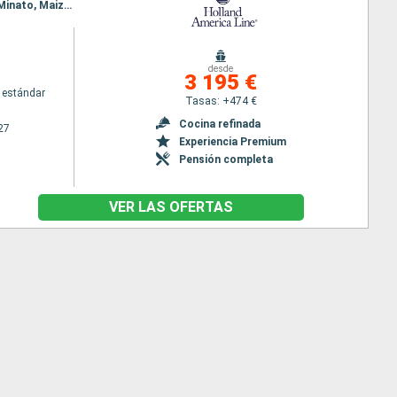
Itinerario : Seattle, Ketchikán, Kushiro, aomori, Tokyo, Shimizu, Osaka, Hiroshima, Pusan, Sakai-Minato, Maizuru, Kanazawa, Hakodate, Miyako, hittachinaka, Tokyo
desde
3 195 €
 estándar
Tasas: +474 €
Cocina refinada
27
Experiencia Premium
Pensión completa
VER LAS OFERTAS