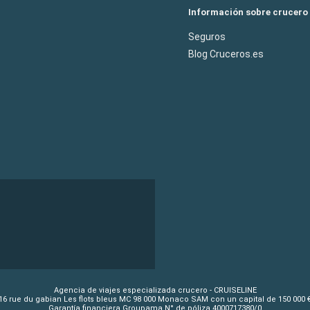
Información sobre crucero
Seguros
Blog Cruceros.es
Agencia de viajes especializada crucero - CRUISELINE
16 rue du gabian Les flots bleus MC 98 000 Monaco SAM con un capital de 150 000 
Garantía financiera Groupama N° de póliza 4000717380/0