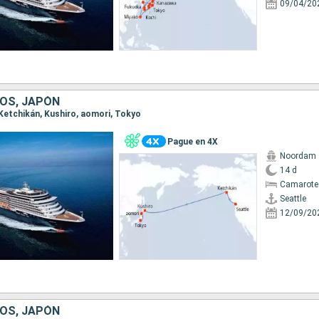
09/04/20
OS, JAPÓN
, Ketchikán, Kushiro, aomori, Tokyo
Pague en 4X
Noordam
14 d
Camarote
Seattle
12/09/20
OS, JAPÓN