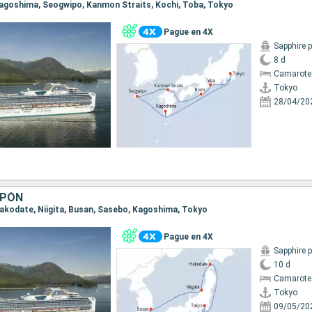
 Kagoshima, Seogwipo, Kanmon Straits, Kochi, Toba, Tokyo
Pague en 4X
Sapphire 
8 d
Camarote
Tokyo
28/04/20
APÓN
 Hakodate, Niigita, Busan, Sasebo, Kagoshima, Tokyo
Pague en 4X
Sapphire 
10 d
Camarote
Tokyo
09/05/20