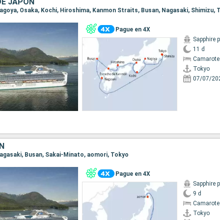
DE JAPÓN
 Nagoya, Osaka, Kochi, Hiroshima, Kanmon Straits, Busan, Nagasaki, Shimizu,
Pague en 4X
Sapphire 
11 d
Camarote
Tokyo
07/07/20
N
 Nagasaki, Busan, Sakai-Minato, aomori, Tokyo
Pague en 4X
Sapphire 
9 d
Camarote
Tokyo