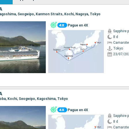
A
 Kagoshima, Seogwipo, Kanmon Straits, Kochi, Nagoya, Tokyo
Pague en 4X
Sapphire 
8 d
Camarote
Tokyo
23/07/20
A
 Toba, Kochi, Seogwipo, Kagoshima, Tokyo
Pague en 4X
Sapphire 
8 d
Camarote