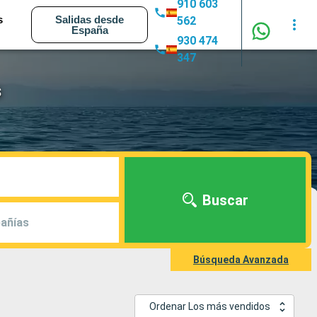
910 603
s
Salidas desde
562
España
930 474
347
s
Buscar
añías
Búsqueda Avanzada
Ordenar Los más vendidos