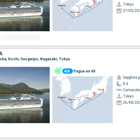
Tokyo
27/05/20
A
 Toba, Kochi, Seogwipo, Nagasaki, Tokyo
Pague en 4X
Sapphire 
8 d
Camarote
Tokyo
26/08/20