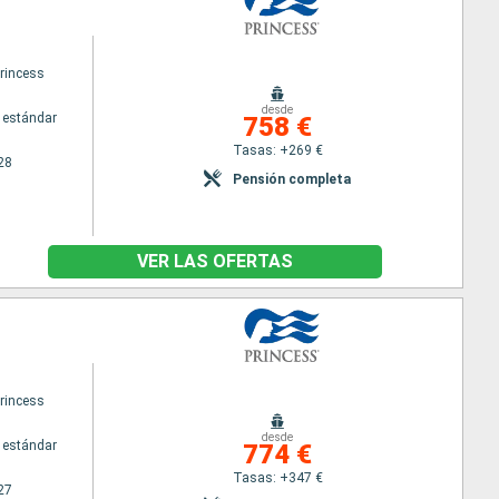
princess
desde
 estándar
758 €
Tasas: +269 €
28
Pensión completa
VER LAS OFERTAS
princess
desde
 estándar
774 €
Tasas: +347 €
27