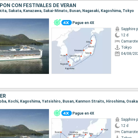
APÓN CON FESTIVALES DE VERAN
 Akita, Sakata, Kanazawa, Sakai-Minato, Busan, Nagasaki, Kagoshima, Tokyo
Pague en 4X
Sapphire 
12 d
Camarote
Tokyo
04/08/20
ER
 Toba, Kochi, Kagoshima, Yatsishiro, Busan, Kanmon Straits, Hiroshima, Osak
Pague en 4X
Sapphire 
12 d
Camarote