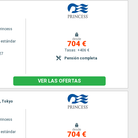
princess
desde
 estándar
704 €
Tasas: +406 €
27
Pensión completa
VER LAS OFERTAS
a, Tokyo
princess
desde
 estándar
704 €