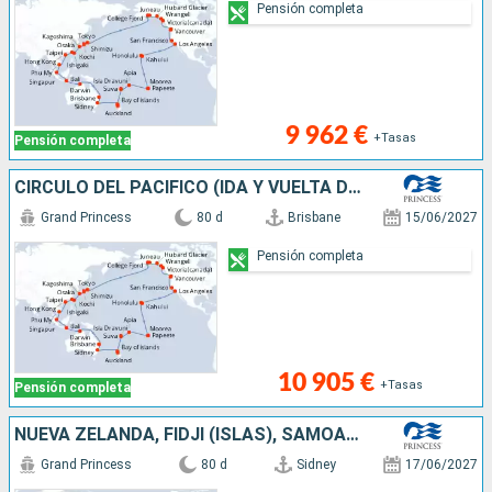
Pensión completa
9 962 €
+Tasas
Pensión completa
CÍRCULO DEL PACÍFICO (IDA Y VUELTA DESDE
Grand Princess
80 d
Brisbane
15/06/2027
Pensión completa
10 905 €
+Tasas
Pensión completa
NUEVA ZELANDA, FIDJI (ISLAS), SAMOA, FRANCIA, CANADÁ, ESTADOS UNIDOS, JAPÓN, TAIWÁN, CHINA, VIETNAM, SINGAPUR, INDONESIA, AUSTRALIA
Grand Princess
80 d
Sidney
17/06/2027