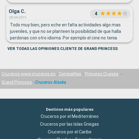
Olga C.
4
28/04/2019
Todo muy bien, pero eche en falta actividades algo mas
juveniles, y que no se planteen la posibilidad de que halla
perdonas con otro idioma. Por ejemplo el cine no tenia
opción ni de subtítulos, y cuando había explicaciones no
VER TODAS LAS OPINIONES CLIENTE DE GRAND PRINCESS
preguntaban por si alguien no hablaba inglés.
Cruceros www.cruceros.es
Compañías
Princess Cruises
Grand Princess
Cruceros Alaska
Destinos más populares
Cruceros por el Mediterráneo
Cruceros por las Islas Griegas
Cruceros por el Caribe