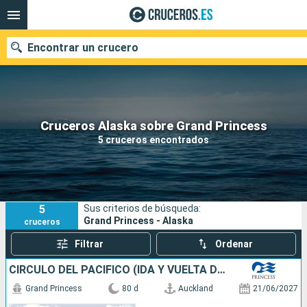
Encontrar un crucero
Nuestros destinos
Cruceros Alaska sobre Grand Princess
5 cruceros encontrados
Fecha de salida
Puertos
Compañías
5
Sus criterios de búsqueda:
Buscar
Grand Princess - Alaska
cruceros
Filtrar
Ordenar
CÍRCULO DEL PACÍFICO (IDA Y VUELTA DESDE
Grand Princess
80 d
Auckland
21/06/2027