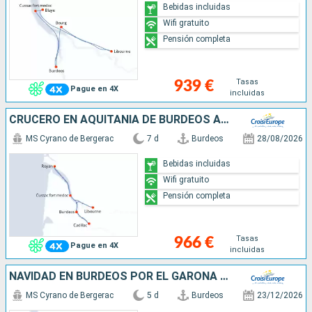
Bebidas incluidas
Wifi gratuito
Pensión completa
Tasas
939 €
Pague en 4X
incluidas
CRUCERO EN AQUITANIA DE BURDEOS A ROYAN, EL ESTUARIO DE LA GIRONDA, EL GARONA Y DORDOÑA (FORMULA PUERTO/PUERTO)
MS Cyrano de Bergerac
7 d
Burdeos
28/08/2026
Bebidas incluidas
Wifi gratuito
Pensión completa
Tasas
966 €
Pague en 4X
incluidas
NAVIDAD EN BURDEOS POR EL GARONA (FORMULA PUERTO/PUERTO)
MS Cyrano de Bergerac
5 d
Burdeos
23/12/2026