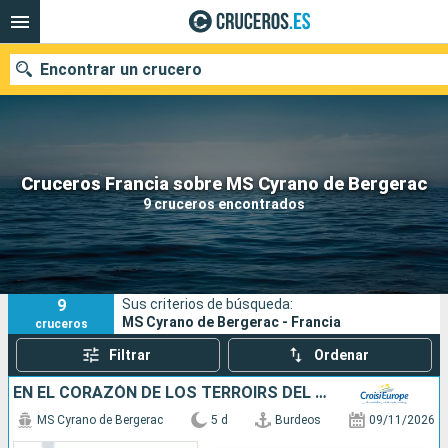
Encontrar un crucero
Nuestros destinos
Cruceros Francia sobre MS Cyrano de Bergerac
9 cruceros encontrados
Fecha de salida
Puertos
Compañías
9
Sus criterios de búsqueda:
Buscar
MS Cyrano de Bergerac - Francia
cruceros
Filtrar
Ordenar
EN EL CORAZÓN DE LOS TERROIRS DEL SUROESTE: DE BURDEOS A LOS VIÑEDOS DEL MÉDOC (FORMULA PUERTO/PUERTO)
MS Cyrano de Bergerac
5 d
Burdeos
09/11/2026