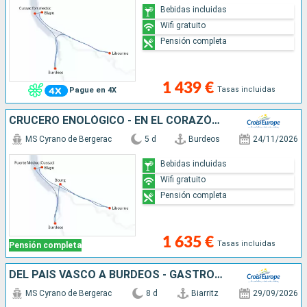
Bebidas incluidas
Wifi gratuito
Pensión completa
1 439 €
Tasas incluidas
Pague en 4X
CRUCERO ENOLÓGICO - EN EL CORAZÓN DE UNA REGIÓN VINÍCOLA DE PRESTIGIO (FORMULA PUERTO/PUERTO)
MS Cyrano de Bergerac
5 d
Burdeos
24/11/2026
Bebidas incluidas
Wifi gratuito
Pensión completa
1 635 €
Tasas incluidas
Pensión completa
DEL PAÍS VASCO A BURDEOS - GASTRONOMÍA A LOS PIES DE LOS PIRINEOS Y CRUCERO PARA DESCUBRIR BURDEOS Y SU REGIÓN (FORMULA PUERTO/PUERTO)
MS Cyrano de Bergerac
8 d
Biarritz
29/09/2026