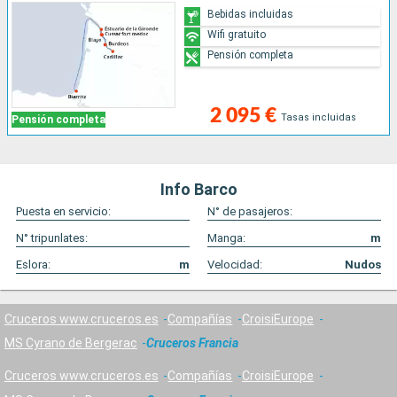
Bebidas incluidas
Wifi gratuito
Pensión completa
2 095 €
Tasas incluidas
Pensión completa
Info Barco
Puesta en servicio:
N° de pasajeros:
N° tripunlates:
Manga:
m
Eslora:
m
Velocidad:
Nudos
Cruceros www.cruceros.es
Compañías
CroisiEurope
MS Cyrano de Bergerac
Cruceros Francia
Cruceros www.cruceros.es
Compañías
CroisiEurope