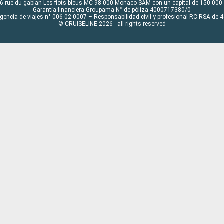
6 rue du gabian Les flots bleus MC 98 000 Monaco SAM con un capital de 150 000
Garantía financiera Groupama N° de póliza 4000717380/0
Agencia de viajes n° 006 02 0007 – Responsabilidad civil y profesional RC RSA de
© CRUISELINE 2026 - all rights reserved