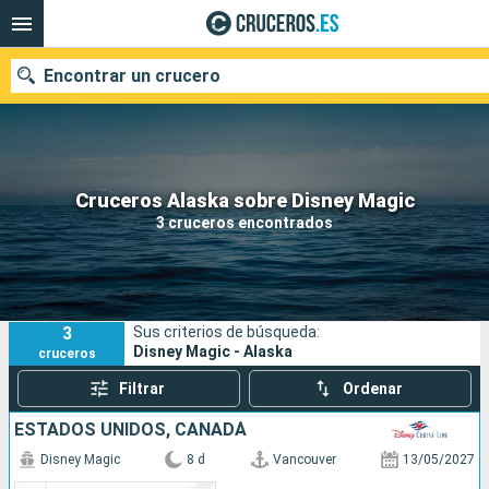
Encontrar un crucero
Nuestros destinos
Cruceros Alaska sobre Disney Magic
3 cruceros encontrados
Fecha de salida
Puertos
Compañías
3
Sus criterios de búsqueda:
Buscar
Disney Magic - Alaska
cruceros
Filtrar
Ordenar
ESTADOS UNIDOS, CANADÁ
Disney Magic
8 d
Vancouver
13/05/2027