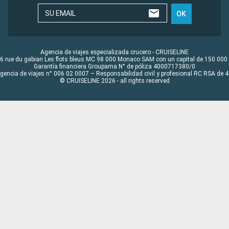
SU EMAIL
OK
Agencia de viajes especializada crucero - CRUISELINE
6 rue du gabian Les flots bleus MC 98 000 Monaco SAM con un capital de 150 000
Garantía financiera Groupama N° de póliza 4000717380/0
Agencia de viajes n° 006 02 0007 – Responsabilidad civil y profesional RC RSA de
© CRUISELINE 2026 - all rights reserved