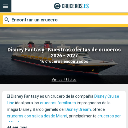
Encontrar un crucero
Disney Fantasy : Nuestras ofertas de cruceros
Nuestros destinos
2026 - 2027
16 cruceros encontrados
Fecha de salida
Puertos
Compañías
Ver las 48 fotos
Buscar
El Disney Fantasy es un crucero de la compañía
Disney Cruise
Line
ideal para los
cruceros familiares
impregnados de la
magia Disney. Barco gemelo del
Disney Dream
, ofrece
cruceros con salida desde Miami
, principalmente
cruceros por
el Caribe
.
+
Leer más