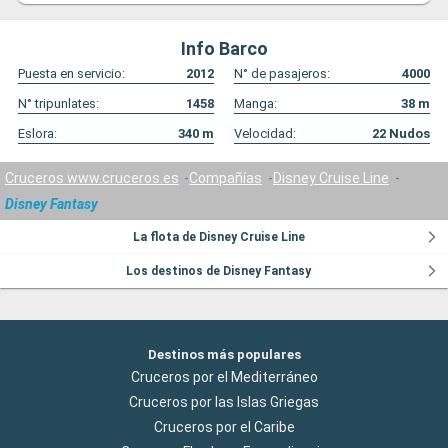
Info Barco
Puesta en servicio:
2012
N° de pasajeros:
4000
N° tripunlates:
1458
Manga:
38
m
Eslora:
340
m
Velocidad:
22
Nudos
Cruceros www.cruceros.es
Compañías
Disney Cruise Line
Disney Fantasy
La flota de Disney Cruise Line
Los destinos de Disney Fantasy
Destinos más populares
Cruceros por el Mediterráneo
Cruceros por las Islas Griegas
Cruceros por el Caribe