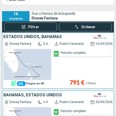
1-El barco
El Disney Fantasy fue botado el 10 de enero de 2012 en los
astilleros Meyer Werft de Papenburg - Alemania. Mide 339,8
16
Sus criterios de búsqueda:
Disney Fantasy
metros de largo, 37 metros de ancho y tiene un tonelaje de
cruceros
129.690 toneladas. Sus líneas rinden homenaje a los míticos
Filtrar
Ordenar
transatlánticos de los años 30.
ESTADOS UNIDOS, BAHAMAS
Disney Fantasy
5 d
Puerto Canaveral
16/09/2026
Pensión completa
791 €
+Tasas
Pague en 4X
BAHAMAS, ESTADOS UNIDOS
Disney Fantasy
6 d
Puerto Canaveral
25/09/2026
Pensión completa