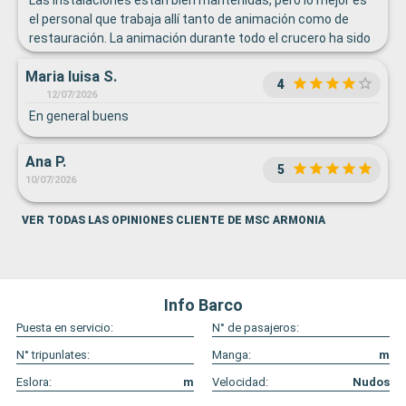
Las instalaciones están bien mantenidas, pero lo mejor es
el personal que trabaja allí tanto de animación como de
restauración. La animación durante todo el crucero ha sido
muy buena ya que hacia mucho más ameno las horas que
Maria luisa S.
había que estar en el barco.
4
12/07/2026
En general buens
Ana P.
5
10/07/2026
VER TODAS LAS OPINIONES CLIENTE DE MSC ARMONIA
Info Barco
Puesta en servicio:
N° de pasajeros:
N° tripunlates:
Manga:
m
Eslora:
m
Velocidad:
Nudos