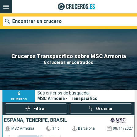
Encontrar un crucero
Nuestros destinos
Cruceros Transpacifico sobre MSC Armonia
6 cruceros encontrados
Fecha de salida
Puertos
Compañías
6
Sus criterios de búsqueda:
Buscar
MSC Armonia - Transpacifico
cruceros
Filtrar
Ordenar
ESPAÑA, TENERIFE, BRASIL
MSC Armonia
14 d
Barcelona
08/11/2027