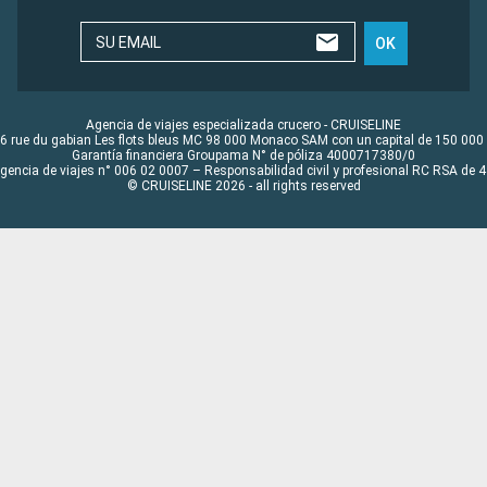
SU EMAIL
OK
Agencia de viajes especializada crucero - CRUISELINE
6 rue du gabian Les flots bleus MC 98 000 Monaco SAM con un capital de 150 000
Garantía financiera Groupama N° de póliza 4000717380/0
Agencia de viajes n° 006 02 0007 – Responsabilidad civil y profesional RC RSA de
© CRUISELINE 2026 - all rights reserved