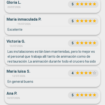
Gloria L.
5
20/07/2026
Maria inmaculada P.
5
19/07/2026
Excelente
Victoria G.
5
13/07/2026
Las instalaciones están bien mantenidas, pero lo mejor es
el personal que trabaja allí tanto de animación como de
restauración. La animación durante todo el crucero ha sido
muy buena ya que hacia mucho más ameno las horas que
Maria luisa S.
había que estar en el barco.
4
12/07/2026
En general buens
Ana P.
5
10/07/2026