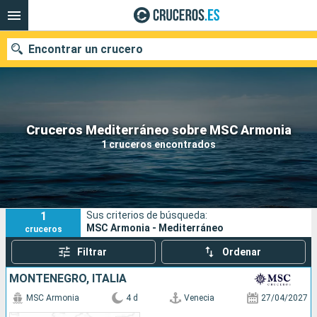
Encontrar un crucero
Nuestros destinos
Cruceros Mediterráneo sobre MSC Armonia
1 cruceros encontrados
Fecha de salida
Puertos
Compañías
1
Sus criterios de búsqueda:
Buscar
MSC Armonia - Mediterráneo
cruceros
Filtrar
Ordenar
MONTENEGRO, ITALIA
MSC Armonia
4 d
Venecia
27/04/2027