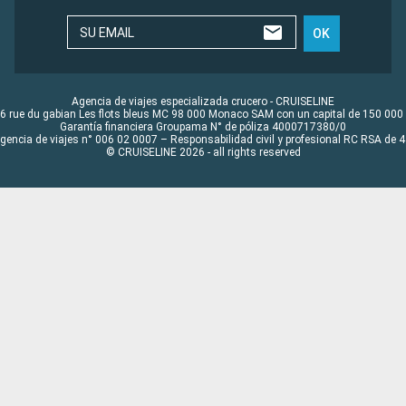
SU EMAIL
OK
Agencia de viajes especializada crucero - CRUISELINE
6 rue du gabian Les flots bleus MC 98 000 Monaco SAM con un capital de 150 000
Garantía financiera Groupama N° de póliza 4000717380/0
Agencia de viajes n° 006 02 0007 – Responsabilidad civil y profesional RC RSA de
© CRUISELINE 2026 - all rights reserved