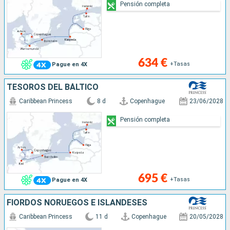
Pensión completa
634 €
+Tasas
Pague en 4X
TESOROS DEL BÁLTICO
Caribbean Princess
8 d
Copenhague
23/06/2028
Pensión completa
695 €
+Tasas
Pague en 4X
FIORDOS NORUEGOS E ISLANDESES
Caribbean Princess
11 d
Copenhague
20/05/2028