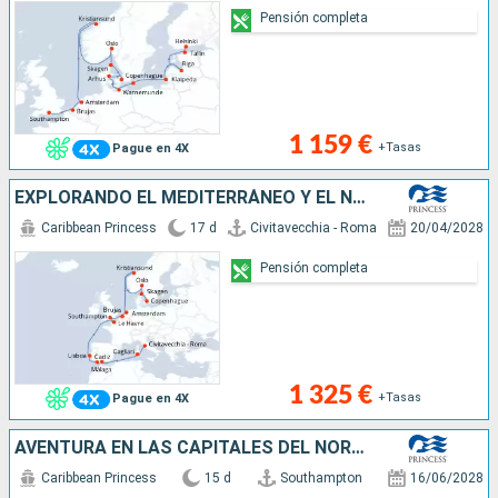
Pensión completa
1 159 €
+Tasas
Pague en 4X
EXPLORANDO EL MEDITERRÁNEO Y EL NORTE DE
Caribbean Princess
17 d
Civitavecchia - Roma
20/04/2028
Pensión completa
1 325 €
+Tasas
Pague en 4X
AVENTURA EN LAS CAPITALES DEL NORTE
Caribbean Princess
15 d
Southampton
16/06/2028