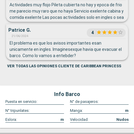
Actividades muy flojo Pileta cubierta no hay y epoca de frio
me parecio muy raro que no haya Servicio exelente cabina y
comida exelente Las pocas actividades solo en ingles o sea
que el que no entiende realmente no hay lo que hacer
Patrice G.
4
21/06/2024
El problema es que los avisos importantes esan
unicamente en ingles. Imaginesexque havia que evacuar el
barco. Como lo vamos a entebder?
VER TODAS LAS OPINIONES CLIENTE DE CARIBBEAN PRINCESS
Info Barco
Puesta en servicio:
N° de pasajeros:
N° tripunlates:
Manga:
m
Eslora:
m
Velocidad:
Nudos