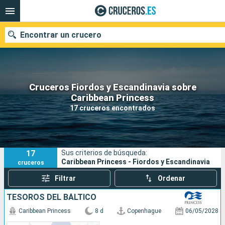
Encontrar un crucero
Cruceros Fiordos y Escandinavia sobre
Nuestros destinos
Caribbean Princess
17 cruceros encontrados
Fecha de salida
Puertos
Compañías
17
Sus criterios de búsqueda:
Buscar
Caribbean Princess - Fiordos y Escandinavia
cruceros
Filtrar
Ordenar
TESOROS DEL BÁLTICO
Caribbean Princess
8 d
Copenhague
06/05/2028