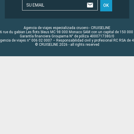
SU EMAIL
OK
Agencia de viajes especializada crucero - CRUISELINE
6 rue du gabian Les flots bleus MC 98 000 Monaco SAM con un capital de 150 000
Garantía financiera Groupama N° de póliza 4000717380/0
Agencia de viajes n° 006 02 0007 – Responsabilidad civil y profesional RC RSA de
© CRUISELINE 2026 - all rights reserved