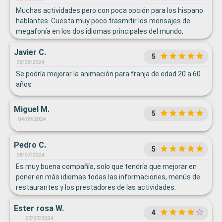
Muchas actividades pero con poca opción para los hispano
hablantes. Cuesta muy poco trasmitir los mensajes de
megafonía en los dos idiomas principales del mundo,
máxime cuando hay una gran cantidad de pasajeros
Javier C.
hispano hablantes en el viaje. El horario de los comedores
5
muy caótico y la cocina tampoco era Muy esmerada con
05/09/2024
demasiada abundancia de platos asiáticos (sin duda por el
Se podría mejorar la animación para franja de edad 20 a 60
origen de los cocineros principales).
años
Miguel M.
5
04/09/2024
Pedro C.
5
08/07/2024
Es muy buena compañía, solo que tendría que mejorar en
poner en más idiomas todas las informaciones, menús de
restaurantes y los prestadores de las actividades.
Ester rosa W.
4
07/07/2024