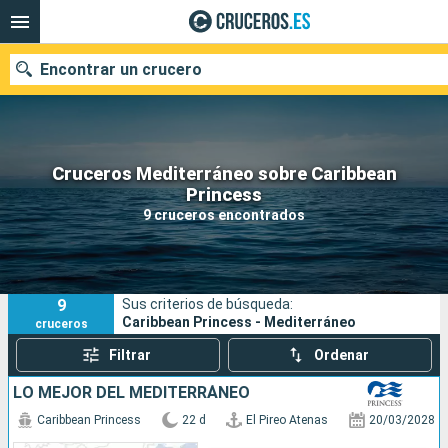
Encontrar un crucero
Cruceros Mediterráneo sobre Caribbean
Nuestros destinos
Princess
9 cruceros encontrados
Fecha de salida
Puertos
Compañías
9
Sus criterios de búsqueda:
Buscar
Caribbean Princess - Mediterráneo
cruceros
Filtrar
Ordenar
LO MEJOR DEL MEDITERRÁNEO
Caribbean Princess
22 d
El Pireo Atenas
20/03/2028