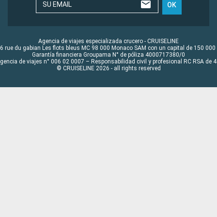
SU EMAIL
OK
Agencia de viajes especializada crucero - CRUISELINE
6 rue du gabian Les flots bleus MC 98 000 Monaco SAM con un capital de 150 000
Garantía financiera Groupama N° de póliza 4000717380/0
Agencia de viajes n° 006 02 0007 – Responsabilidad civil y profesional RC RSA de
© CRUISELINE 2026 - all rights reserved