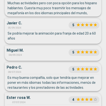
Muchas actividades pero con poca opción para los hispano
hablantes. Cuesta muy poco trasmitir los mensajes de
megafonía en los dos idiomas principales del mundo,
máxime cuando hay una gran cantidad de pasajeros
Javier C.
hispano hablantes en el viaje. El horario de los comedores
5
muy caótico y la cocina tampoco era Muy esmerada con
05/09/2024
demasiada abundancia de platos asiáticos (sin duda por el
Se podría mejorar la animación para franja de edad 20 a 60
origen de los cocineros principales).
años
Miguel M.
5
04/09/2024
Pedro C.
5
08/07/2024
Es muy buena compañía, solo que tendría que mejorar en
poner en más idiomas todas las informaciones, menús de
restaurantes y los prestadores de las actividades.
Ester rosa W.
4
07/07/2024