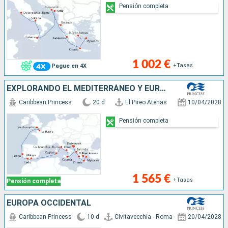
Pensión completa
1 002 €
+Tasas
Pague en 4X
EXPLORANDO EL MEDITERRÁNEO Y EUROPA OCCI
Caribbean Princess
20 d
El Pireo Atenas
10/04/2028
Pensión completa
1 565 €
+Tasas
Pensión completa
EUROPA OCCIDENTAL
Caribbean Princess
10 d
Civitavecchia - Roma
20/04/2028