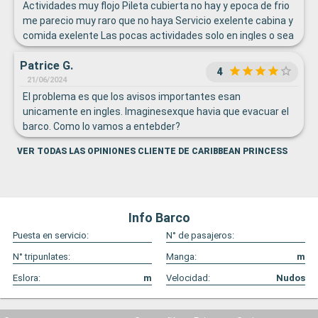
Actividades muy flojo Pileta cubierta no hay y epoca de frio
me parecio muy raro que no haya Servicio exelente cabina y
comida exelente Las pocas actividades solo en ingles o sea
que el que no entiende realmente no hay lo que hacer
Patrice G.
4
21/06/2024
El problema es que los avisos importantes esan
unicamente en ingles. Imaginesexque havia que evacuar el
barco. Como lo vamos a entebder?
VER TODAS LAS OPINIONES CLIENTE DE CARIBBEAN PRINCESS
Info Barco
Puesta en servicio:
N° de pasajeros:
N° tripunlates:
Manga:
m
Eslora:
m
Velocidad:
Nudos