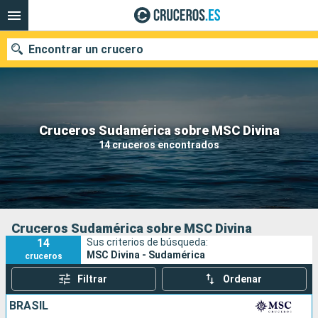
Encontrar un crucero
Nuestros destinos
Cruceros Sudamérica sobre MSC Divina
14 cruceros encontrados
Fecha de salida
Puertos
Compañías
Buscar
Cruceros Sudamérica sobre MSC Divina
14
Sus criterios de búsqueda:
MSC Divina - Sudamérica
cruceros
Filtrar
Ordenar
BRASIL