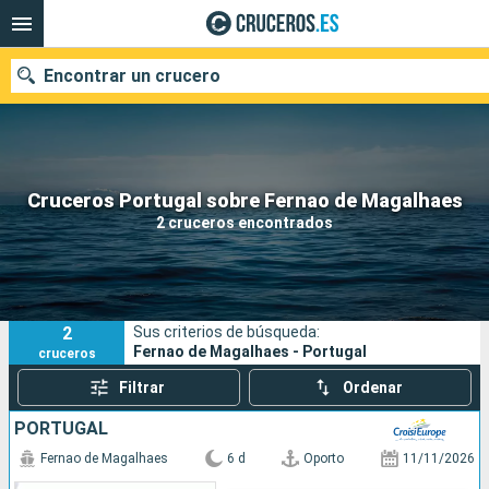
Encontrar un crucero
Nuestros destinos
Cruceros Portugal sobre Fernao de Magalhaes
2 cruceros encontrados
Fecha de salida
Puertos
Compañías
2
Sus criterios de búsqueda:
Buscar
Fernao de Magalhaes - Portugal
cruceros
Filtrar
Ordenar
PORTUGAL
Fernao de Magalhaes
6 d
Oporto
11/11/2026