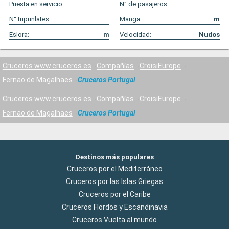
Puesta en servicio:
N° de pasajeros:
N° tripunlates:
Manga:
m
Eslora:
m
Velocidad:
Nudos
Cruceros www.cruceros.es
Compañías
CroisiEurope
Fernao de Magalhaes
Cruceros Portugal
Cruceros www.cruceros.es
Compañías
CroisiEurope
Fernao de Magalhaes
Cruceros Portugal
Destinos más populares
Cruceros por el Mediterráneo
Cruceros por las Islas Griegas
Cruceros por el Caribe
Cruceros Flordos y Escandinavia
Cruceros Vuelta al mundo