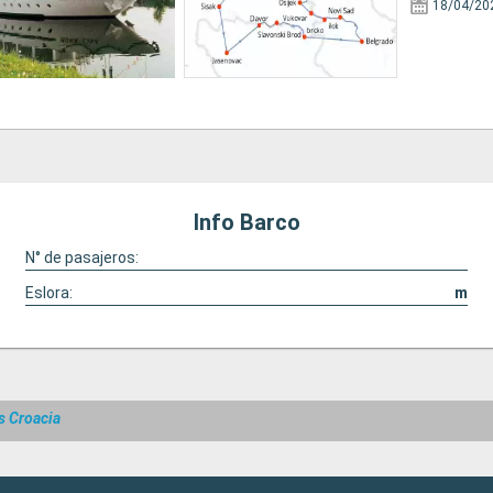
18/04/20
Info Barco
N° de pasajeros:
Eslora:
m
s Croacia