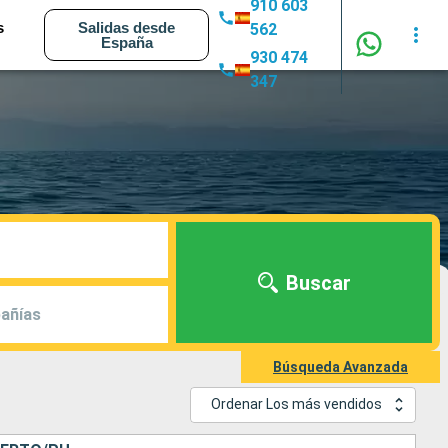
910 603
s
Salidas desde
562
España
930 474
347
Buscar
añías
Búsqueda Avanzada
Ordenar Los más vendidos